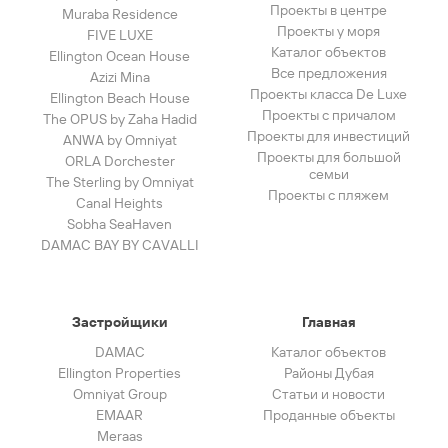
Проекты в центре
Muraba Residence
Проекты у моря
FIVE LUXE
Каталог объектов
Ellington Ocean House
Все предложения
Azizi Mina
Проекты класса De Luxe
Ellington Beach House
Проекты с причалом
The OPUS by Zaha Hadid
Проекты для инвестиций
ANWA by Omniyat
Проекты для большой
ORLA Dorchester
семьи
The Sterling by Omniyat
Проекты с пляжем
Canal Heights
Sobha SeaHaven
DAMAC BAY BY CAVALLI
Застройщики
Главная
DAMAC
Каталог объектов
Ellington Properties
Районы Дубая
Omniyat Group
Статьи и новости
EMAAR
Проданные объекты
Meraas