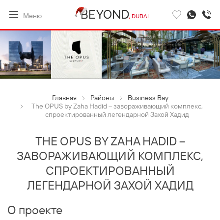
Меню
DUBAI
Главная
Районы
Business Bay
The OPUS by Zaha Hadid – завораживающий комплекс,
спроектированный легендарной Захой Хадид
THE OPUS BY ZAHA HADID –
ЗАВОРАЖИВАЮЩИЙ КОМПЛЕКС,
СПРОЕКТИРОВАННЫЙ
ЛЕГЕНДАРНОЙ ЗАХОЙ ХАДИД
О проекте