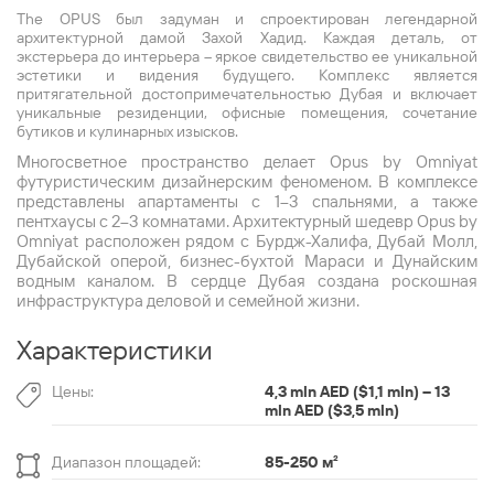
The OPUS был задуман и спроектирован легендарной
архитектурной дамой Захой Хадид. Каждая деталь, от
экстерьера до интерьера – яркое свидетельство ее уникальной
эстетики и видения будущего. Комплекс является
притягательной достопримечательностью Дубая и включает
уникальные резиденции, офисные помещения, сочетание
бутиков и кулинарных изысков.
Многосветное пространство делает Opus by Omniyat
футуристическим дизайнерским феноменом. В комплексе
представлены апартаменты с 1–3 спальнями, а также
пентхаусы с 2–3 комнатами. Архитектурный шедевр Opus by
Omniyat расположен рядом с Бурдж-Халифа, Дубай Молл,
Дубайской оперой, бизнес-бухтой Мараси и Дунайским
водным каналом. В сердце Дубая создана роскошная
инфраструктура деловой и семейной жизни.
Характеристики
Цены:
4,3 mln AED ($1,1 mln) – 13
mln AED ($3,5 mln)
Диапазон площадей:
85-250 м
²