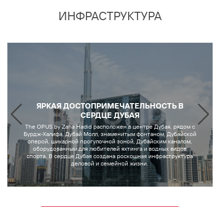
ИНФРАСТРУКТУРА
ЯРКАЯ ДОСТОПРИМЕЧАТЕЛЬНОСТЬ В
СЕРДЦЕ ДУБАЯ
The OPUS by Zaha Hadid расположен в центре Дубая, рядом с
Бурдж-Халифа, Дубай Молл, знаменитым фонтаном, Дубайской
оперой, шикарной прогулочной зоной, Дубайским каналом,
оборудованным для любителей яхтинга и водных видов
спорта. В сердце Дубая создана роскошная инфраструктура
деловой и семейной жизни.