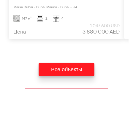
Marsa Dubai - Dubai Marina - Dubai - UAE
Al
147 м²
2
4
1 047 600 USD
Цена
3 880 000 AED
Ц
Все объекты
РАЙОНЫ ДУБАЯ