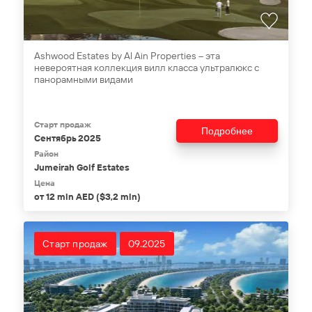
Ashwood Estates by Al Ain Properties – эта
невероятная коллекция вилл класса ультралюкс с
панорамными видами
Старт продаж
Подробнее
Сентябрь 2025
Район
Jumeirah Golf Estates
Цена
от 12 mln AED ($3,2 mln)
Старт продаж
09.2025