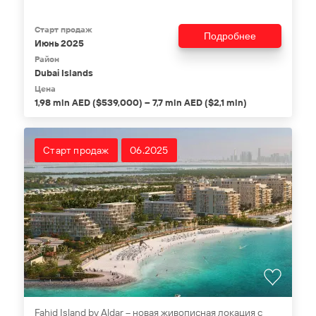
Старт продаж
Подробнее
Июнь 2025
Район
Dubai Islands
Цена
1,98 mln AED ($539,000) – 7,7 mln AED ($2,1 mln)
Старт продаж
06.2025
Fahid Island by Aldar – новая живописная локация с