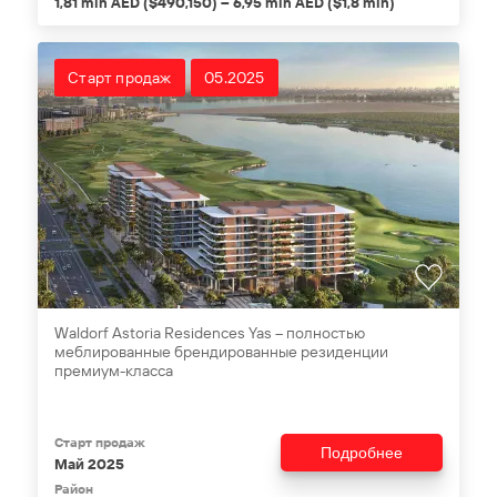
1,81 mln AED ($490,150) – 6,95 mln AED ($1,8 mln)
Старт продаж
05.2025
Waldorf Astoria Residences Yas – полностью
меблированные брендированные резиденции
премиум-класса
Старт продаж
Подробнее
Май 2025
Район