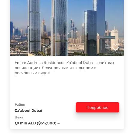
Emaar Address Residences Za'abeel Dubai – элитные
резиденции с безупречным интерьером и
роскошным видом
Район
Подробнее
Za'abeel Dubai
Цена
1,9 mln AED ($517,300) –