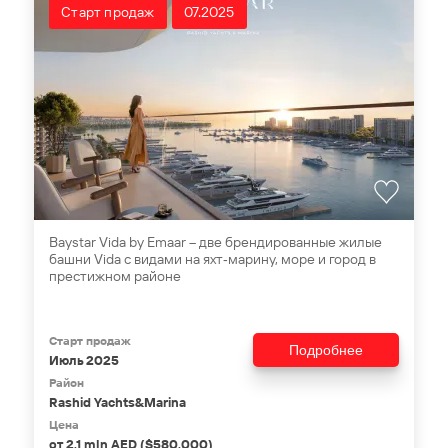
Старт продаж
07.2025
Baystar Vida by Emaar – две брендированные жилые
башни Vida с видами на яхт‑марину, море и город в
престижном районе
Старт продаж
Подробнее
Июль 2025
Район
Rashid Yachts&Marina
Цена
от 2,1 mln AED ($580,000)