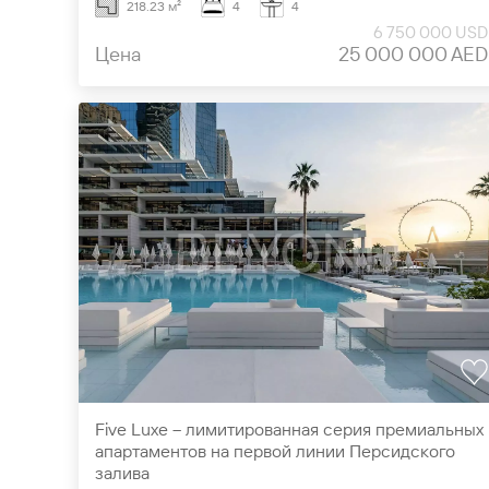
218.23 м²
4
4
6 750 000 USD
Цена
25 000 000 AED
Five Luxe – лимитированная серия премиальных
апартаментов на первой линии Персидского
залива