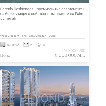
Serenia Residences - премиальные апартаменты
на берегу моря с собственным пляжем на Palm
Jumeirah
West Crescent - The Palm Jumeirah - Dubai
160.89 м²
2
3
2 160 000 USD
Цена
8 000 000 AED