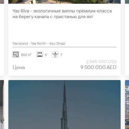
Yas Riva - экологичные виллы премиум-класса
на берегу канала с пристанью для яхт
Yas Island - Yas North - Abu Dhabi
562 м²
5
7
2 565 000 USD
Цена
9 500 000 AED