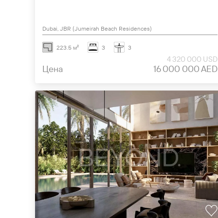
Dubai, JBR (Jumeirah Beach Residences)
223.5 м²
3
3
4 320 000 USD
Цена
16 000 000 AED