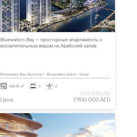
Bluewaters Bay — просторные апартаменты с
восхитительным видом на Арабский залив
Bluewaters Bay, Building 1 - Bluewaters Island - Dubai
188.95 м²
3
2
2 133 000 USD
Цена
7 900 000 AED