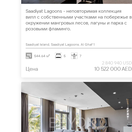
Saadiyat Lagoons - неповторимая коллекция
вилл с собственными участками на побережье в
окружении мангровых лесов, лагуны и парка с
розовыми фламинго.
Saadiyat Island, Saadiyat Lagoons, Al Ghaf 1
544.64 м²
5
7
2 840 940 USD
Цена
10 522 000 AED