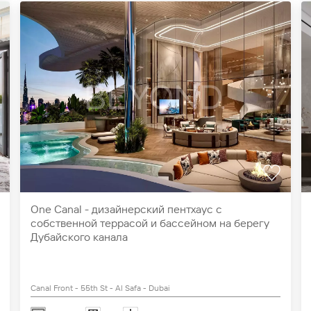
One Canal - дизайнерский пентхаус c
собственной террасой и бассейном на берегу
Дубайского канала
Canal Front - 55th St - Al Safa - Dubai