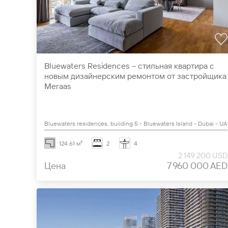
Bluewaters Residences – стильная квартира с
новым дизайнерским ремонтом от застройщика
Meraas
Bluewaters residences, building 5 - Bluewaters Island - Dubai - U
124.61 м²
2
4
2 149 200 USD
Цена
7 960 000 AED