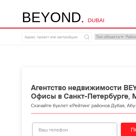
.
B
E
Y
O
N
D
DUBAI
Агентство недвижимости BE
Офисы в Санкт-Петербурге, 
Скачайте буклет «Рейтинг районов Дубая, Абу
П