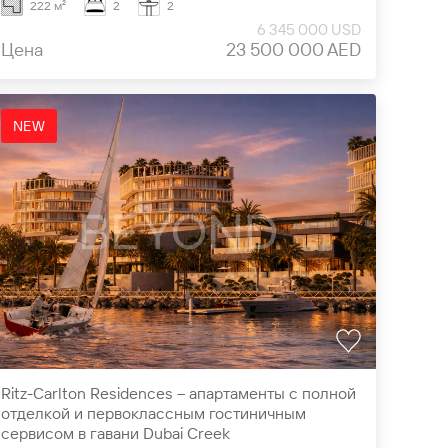
222 м²
2
2
6 345 000 USD
Цена
23 500 000 AED
NEW
Ritz-Carlton Residences – апартаменты с полной
отделкой и первоклассным гостиничным
сервисом в гавани Dubai Creek