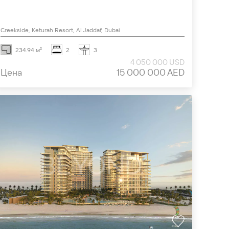
Creekside, Keturah Resort, Al Jaddaf, Dubai
234.94 м²
2
3
4 050 000 USD
Цена
15 000 000 AED