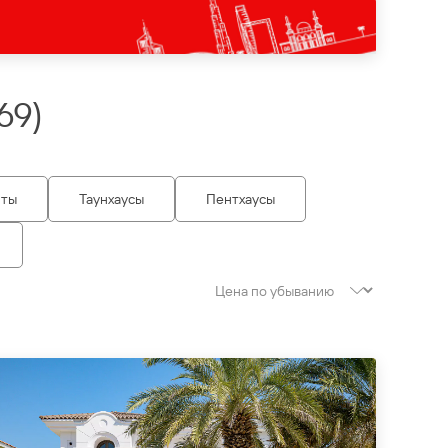
69
)
нты
Таунхаусы
Пентхаусы