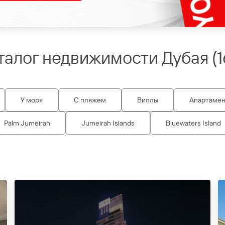
талог недвижимости Дубая
(
1
У моря
С пляжем
Виллы
Апартаме
Palm Jumeirah
Jumeirah Islands
Bluewaters Island