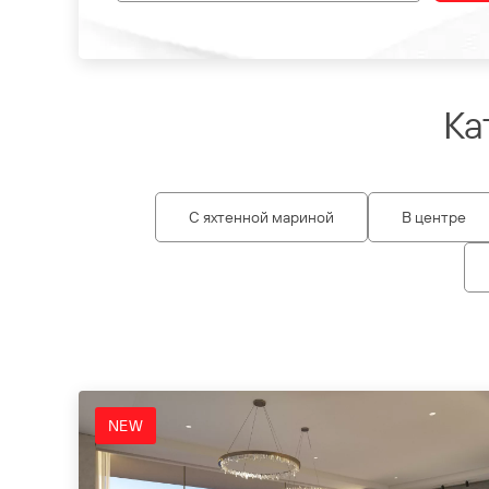
Ка
С яхтенной мариной
В центре
NEW