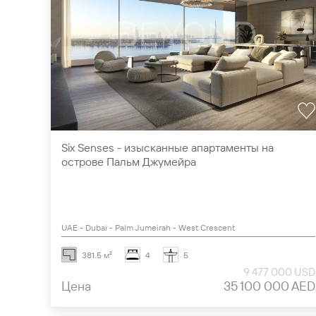
Six Senses - изысканные апартаменты на
острове Пальм Джумейра
UAE - Dubai - Palm Jumeirah - West Crescent
381.5 м²
4
5
9 477 000 USD
Цена
35 100 000 AED