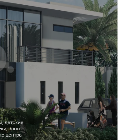
й, детские
еки, зоны
го центра