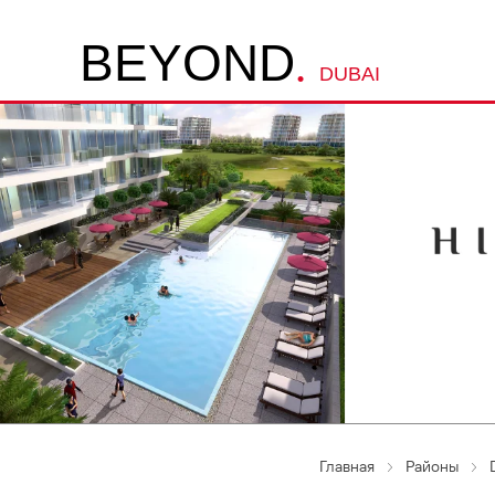
.
B
E
Y
O
N
D
DUBAI
Главная
Районы