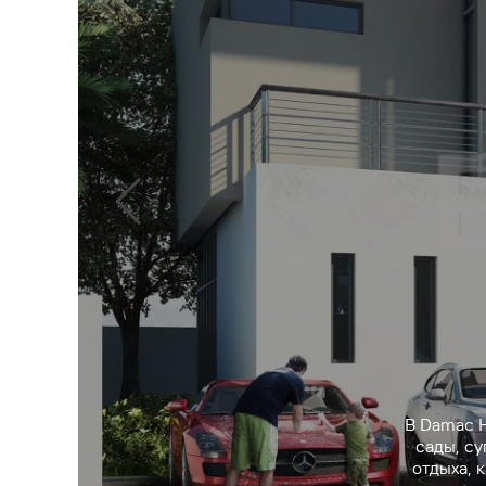
В Damac H
сады, су
отдыха, 