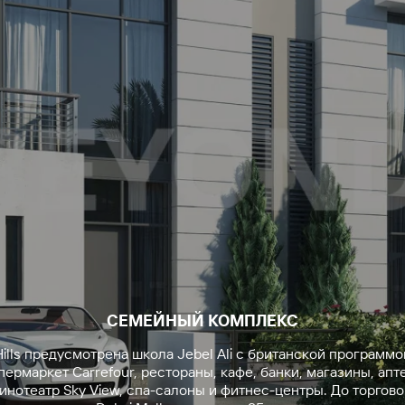
СЕМЕЙНЫЙ КОМПЛЕКС
ills предусмотрена школа Jebel Ali с британской программо
пермаркет Carrefour, рестораны, кафе, банки, магазины, апт
кинотеатр Sky View, спа-салоны и фитнес-центры. До торгово