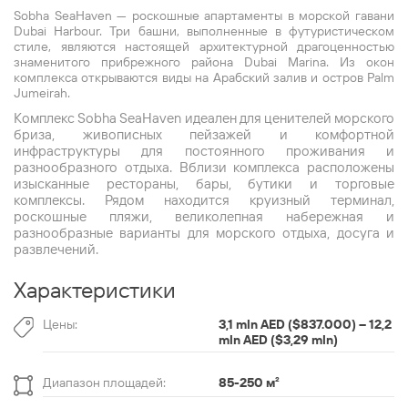
Sobha SeaHaven — роскошные апартаменты в морской гавани
Dubai Harbour. Три башни, выполненные в футуристическом
стиле, являются настоящей архитектурной драгоценностью
знаменитого прибрежного района Dubai Marina. Из окон
комплекса открываются виды на Арабский залив и остров Palm
Jumeirah.
Комплекс Sobha SeaHaven идеален для ценителей морского
бриза, живописных пейзажей и комфортной
инфраструктуры для постоянного проживания и
разнообразного отдыха. Вблизи комплекса расположены
изысканные рестораны, бары, бутики и торговые
комплексы. Рядом находится круизный терминал,
роскошные пляжи, великолепная набережная и
разнообразные варианты для морского отдыха, досуга и
развлечений.
Характеристики
Цены:
3,1 mln AED ($837.000) – 12,2
mln AED ($3,29 mln)
Диапазон площадей:
85-250 м
²