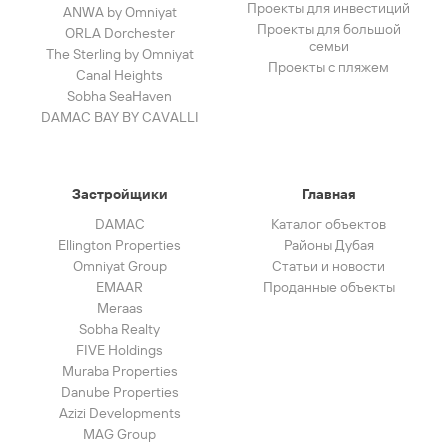
Проекты для инвестиций
ANWA by Omniyat
Проекты для большой
ORLA Dorchester
семьи
The Sterling by Omniyat
Проекты с пляжем
Canal Heights
Sobha SeaHaven
DAMAC BAY BY CAVALLI
Застройщики
Главная
DAMAC
Каталог объектов
Ellington Properties
Районы Дубая
Omniyat Group
Статьи и новости
EMAAR
Проданные объекты
Meraas
Sobha Realty
FIVE Holdings
Muraba Properties
Danube Properties
Azizi Developments
MAG Group