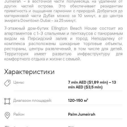
Jumeirah – в восточной части полумесяца, на удалении от
других частей острова. Это обеспечивает резидентам
приватность и ощущение гармонии с природой. Добраться до
материковой части Дубая можно за 10 минут, а до центра
эмирата Downtown Dubai – за 25 минут.
7-этажный дом-бутик Ellington Beach House состоит из
апартаментов с 1–3 спальнями и пентхаусов с панорамным
видом на Персидский залив и город. Неподалеку от
комплекса расположены шикарные торговые объекты,
рестораны, центры развлечений, в том числе для детей.
Территория имеет развитую инфраструктуру для
комфортного отдыха и жизни с семьей.
Характеристики
Цены:
7 mln AED ($1,89 mln) – 13
mln AED ($3,5 mln)
Диапазон площадей:
120-150 м
²
Район
Palm Jumeirah