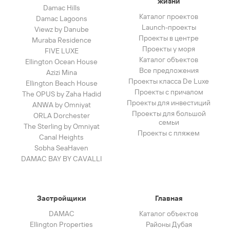
жизни
Damac Hills
Каталог проектов
Damac Lagoons
Launch-проекты
Viewz by Danube
Проекты в центре
Muraba Residence
Проекты у моря
FIVE LUXE
Каталог объектов
Ellington Ocean House
Все предложения
Azizi Mina
Проекты класса De Luxe
Ellington Beach House
Проекты с причалом
The OPUS by Zaha Hadid
Проекты для инвестиций
ANWA by Omniyat
Проекты для большой
ORLA Dorchester
семьи
The Sterling by Omniyat
Проекты с пляжем
Canal Heights
Sobha SeaHaven
DAMAC BAY BY CAVALLI
Застройщики
Главная
DAMAC
Каталог объектов
Ellington Properties
Районы Дубая