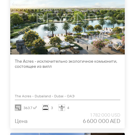
The Acres - исключительно экологичное комьюнити,
состоящее из вилл
The Acres - Dubailand - Dubai - ОАЭ
363.7 м²
3
4
1 782 000 USD
Цена
6 600 000 AED