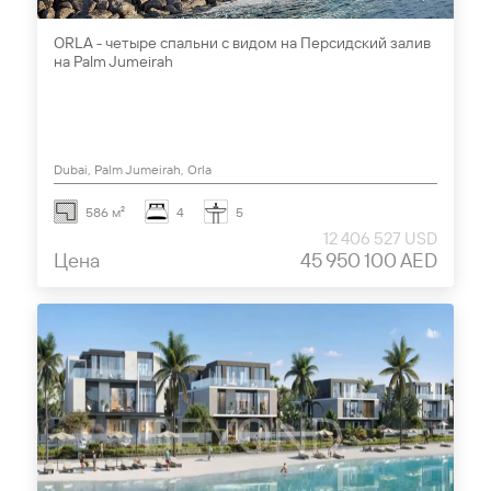
ORLA - четыре спальни с видом на Персидский залив
на Palm Jumeirah
Dubai, Palm Jumeirah, Orla
586 м²
4
5
12 406 527 USD
Цена
45 950 100 AED