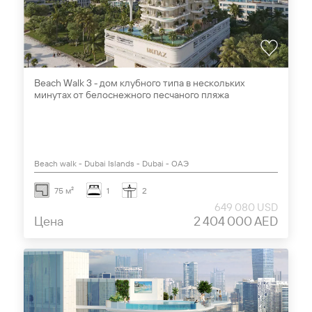
Beach Walk 3 - дом клубного типа в нескольких
минутах от белоснежного песчаного пляжа
Beach walk - Dubai Islands - Dubai - ОАЭ
75 м²
1
2
649 080 USD
Цена
2 404 000 AED