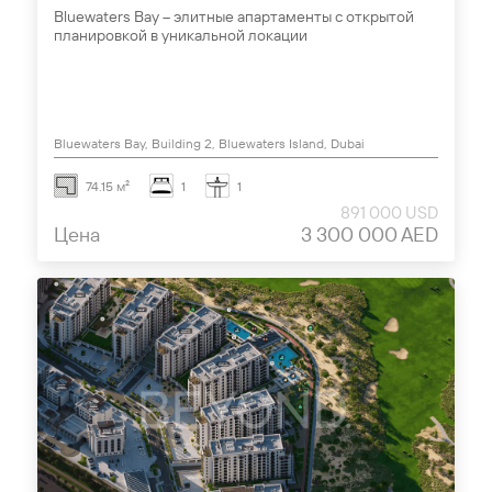
Bluewaters Bay – элитные апартаменты с открытой
планировкой в уникальной локации
Bluewaters Bay, Building 2, Bluewaters Island, Dubai
74.15 м²
1
1
891 000 USD
Цена
3 300 000 AED