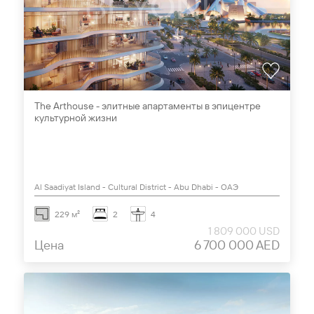
The Arthouse - элитные апартаменты в эпицентре
культурной жизни
Al Saadiyat Island - Cultural District - Abu Dhabi - ОАЭ
229 м²
2
4
1 809 000 USD
Цена
6 700 000 AED