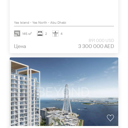
Yas Island - Yas North - Abu Dhabi
145 м²
2
4
891 000 USD
Цена
3 300 000 AED