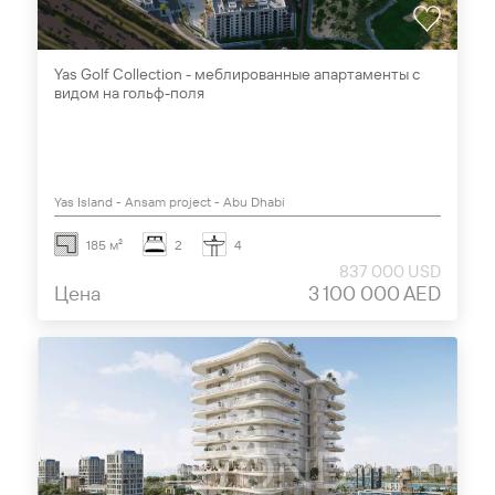
Yas Golf Collection - меблированные апартаменты с
видом на гольф-поля
Yas Island - Ansam project - Abu Dhabi
185 м²
2
4
837 000 USD
Цена
3 100 000 AED