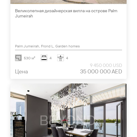
Великолепная дизайнерская вилла на острове Palm
Jumeirah
Palm Jumeirah, Frond L, Garden homes
530 м²
4
4
9 450 000 USD
Цена
35 000 000 AED