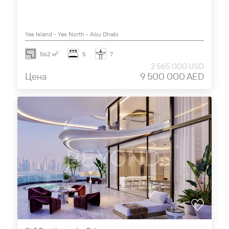
Yas Island - Yas North - Abu Dhabi
562 м²
5
7
2 565 000 USD
Цена
9 500 000 AED