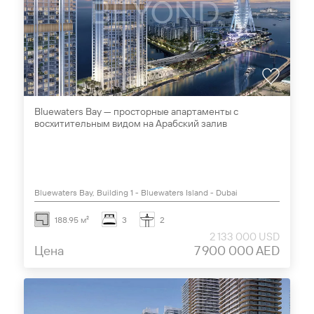
Bluewaters Bay — просторные апартаменты с
восхитительным видом на Арабский залив
Bluewaters Bay, Building 1 - Bluewaters Island - Dubai
188.95 м²
3
2
2 133 000 USD
Цена
7 900 000 AED