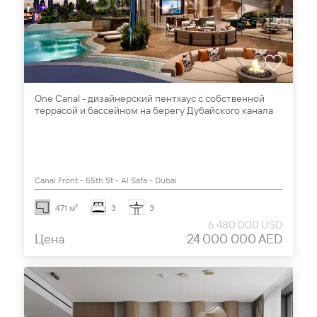
One Canal - дизайнерский пентхаус c собственной
террасой и бассейном на берегу Дубайского канала
Canal Front - 55th St - Al Safa - Dubai
471 м²
3
3
6 480 000 USD
Цена
24 000 000 AED