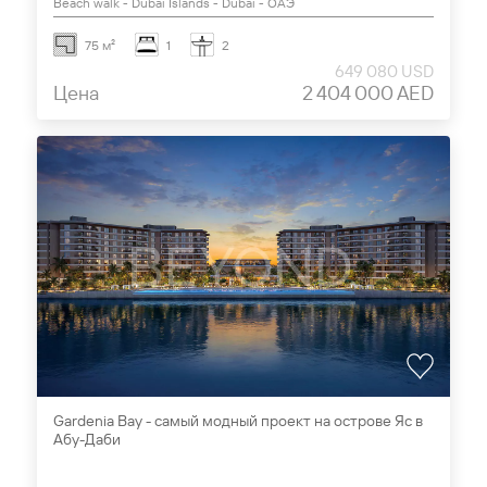
Beach walk - Dubai Islands - Dubai - ОАЭ
75 м²
1
2
649 080 USD
Цена
2 404 000 AED
Gardenia Bay - самый модный проект на острове Яс в
Абу-Даби