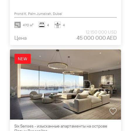
Frond K, Palm Jumeirah, Dubai
470 м²
4
4
12 150 000 USD
Цена
45 000 000 AED
NEW
Six Senses - изысканные апартаменты на острове