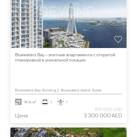
Bluewaters Bay – элитные апартаменты с открытой
планировкой в уникальной локации
Bluewaters Bay, Building 2, Bluewaters Island, Dubai
74.15 м²
1
1
891 000 USD
Цена
3 300 000 AED