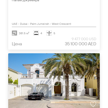
Пальм Джумейра
UAE - Dubai - Palm Jumeirah - West Crescent
381.5 м²
4
5
9 477 000 USD
Цена
35 100 000 AED