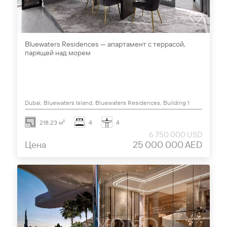
Bluewaters Residences — апартамент с террасой,
парящей над морем
Dubai, Bluewaters Island, Bluewaters Residences, Building 1
218.23 м²
4
4
6 750 000 USD
Цена
25 000 000 AED