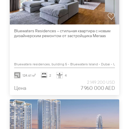
Bluewaters Residences – стильная квартира с новым
дизайнерским ремонтом от застройщика Meraas
Bluewaters residences, building 5 - Bluewaters Island - Dubai - UAE
124.61 м²
2
4
2 149 200 USD
Цена
7 960 000 AED