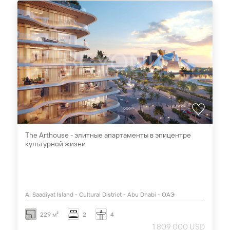
The Arthouse - элитные апартаменты в эпицентре
культурной жизни
Al Saadiyat Island - Cultural District - Abu Dhabi - ОАЭ
229 м²
2
4
1 809 000 USD