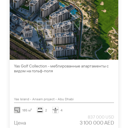
Yas Golf Collection - меблированные апартаменты с
видом на гольф-поля
Yas Island - Ansam project - Abu Dhabi
185 м²
2
4
837 000 USD
Цена
3 100 000 AED