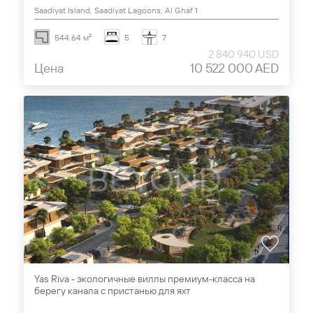
Saadiyat Island, Saadiyat Lagoons, Al Ghaf 1
544.64 м²
5
7
2 840 940 USD
Цена
10 522 000 AED
Yas Riva - экологичные виллы премиум-класса на
берегу канала с пристанью для яхт