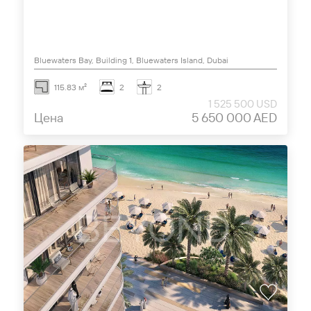
Bluewaters Bay, Building 1, Bluewaters Island, Dubai
115.83 м²
2
2
1 525 500 USD
Цена
5 650 000 AED