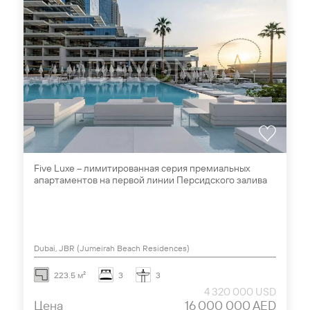
Five Luxe – лимитированная серия премиальных
апартаментов на первой линии Персидского залива
Dubai, JBR (Jumeirah Beach Residences)
223.5 м²
3
3
4 320 000 USD
Цена
16 000 000 AED