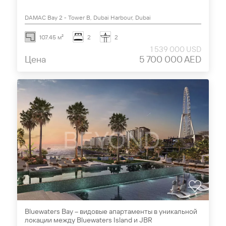
DAMAC Bay 2 - Tower B, Dubai Harbour, Dubai
107.45 м²
2
2
1 539 000 USD
Цена
5 700 000 AED
Bluewaters Bay – видовые апартаменты в уникальной
локации между Bluewaters Island и JBR