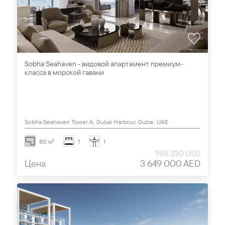
Sobha Seahaven - видовой апартамент премиум-
класса в морской гавани
Sobha Seahaven Tower A, Dubai Harbour, Dubai, UAE
80 м²
1
1
985 230 USD
Цена
3 649 000 AED