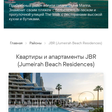
Прибрежный район вблизи гавани Dubai Marina.
Знаменит своим пляжем с белоснежным песком и
прогулочной улицей The Walk с ресторанами высокой
кухни и бутиками.
Главная
Районы
JBR (Jumeirah Beach Residences)
Квартиры и апартаменты JBR
(Jumeirah Beach Residences)