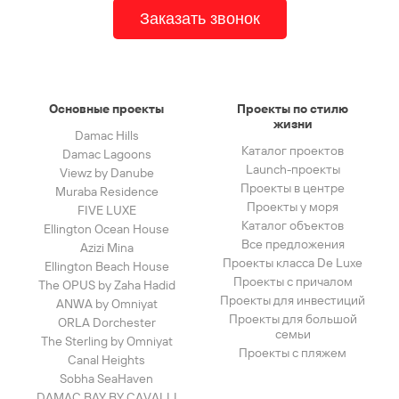
Заказать звонок
Основные проекты
Проекты по стилю
жизни
Damac Hills
Каталог проектов
Damac Lagoons
Launch-проекты
Viewz by Danube
Проекты в центре
Muraba Residence
Проекты у моря
FIVE LUXE
Каталог объектов
Ellington Ocean House
Все предложения
Azizi Mina
Проекты класса De Luxe
Ellington Beach House
Проекты с причалом
The OPUS by Zaha Hadid
Проекты для инвестиций
ANWA by Omniyat
Проекты для большой
ORLA Dorchester
семьи
The Sterling by Omniyat
Проекты с пляжем
Canal Heights
Sobha SeaHaven
DAMAC BAY BY CAVALLI