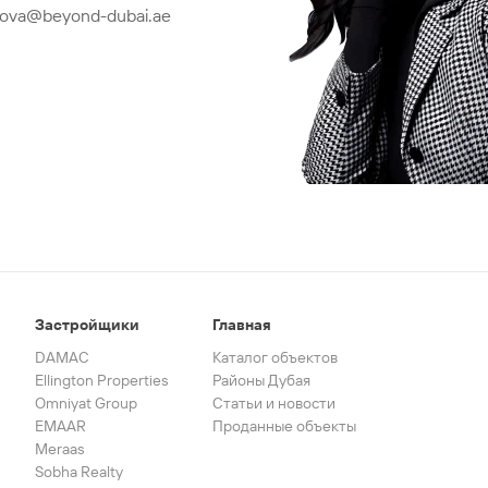
lkova@beyond-dubai.ae
Застройщики
Главная
DAMAC
Каталог объектов
Ellington Properties
Районы Дубая
Omniyat Group
Статьи и новости
EMAAR
Проданные объекты
Meraas
Sobha Realty