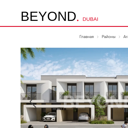
.
B
E
Y
O
N
D
DUBAI
Главная
Районы
Ar