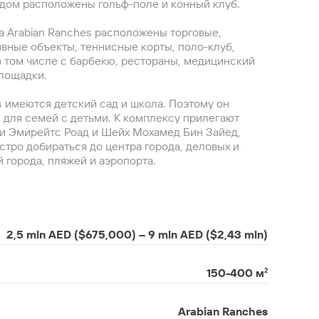
ядом расположены гольф-поле и конный клуб.
а Arabian Ranches расположены торговые,
вные объекты, теннисные корты, поло-клуб,
в том числе с барбекю, рестораны, медицинский
площадки.
s имеются детский сад и школа. Поэтому он
 для семей с детьми. К комплексу прилегают
и Эмирейтс Роад и Шейх Мохамед Бин Зайед,
тро добираться до центра города, деловых и
 города, пляжей и аэропорта.
2,5 mln AED ($675,000) – 9 mln AED ($2,43 mln)
150-400 м
²
Arabian Ranches