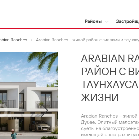
Районы
Застройщ
abian Ranches
Arabian Ranches – жилой район с виллами и таунх
ARABIAN R
РАЙОН С В
ТАУНХАУС
ЖИЗНИ
Arabian Ranches – жилой
Дубае. Элитный малоэта
суеты на благоустроенно
имеющей свою развитую 