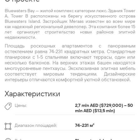
Bluewaters Bay — жилой комплекс категории люкс. Здания Tower
A, Tower B расположены на берегу искусственного острова
Bluewaters Island. Застройщик Meraas известен во всем мире
как надежный региональный девелопер. Эта компания более 15
лет организует строительство новых районов элитной
недвижимости.
Площадь роскошных апартаментов с панорамным
остеклением равна 74-231 квадратных метра. Стандартные
планировки с 1-5 спальнями включают террасы, один или
несколько балконов. На верхних этажах башен находятся
многоуровневые пентхаусы. Эксклюзивная элитная мебель
соответствует мировым тенденциям. Дизайнерские
интерьеры отличаются комфортной уютной обстановкой.
Характеристики
Цены:
2,7 mln AED ($729,000) – 50
mln AED ($13,5 mln)
Диапазон площадей:
74-231 м
²