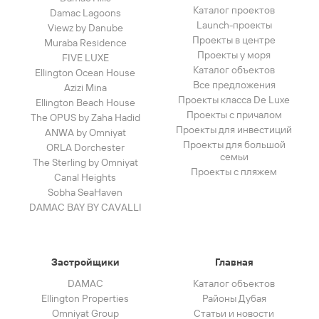
Каталог проектов
Damac Lagoons
Launch-проекты
Viewz by Danube
Проекты в центре
Muraba Residence
Проекты у моря
FIVE LUXE
Каталог объектов
Ellington Ocean House
Все предложения
Azizi Mina
Проекты класса De Luxe
Ellington Beach House
Проекты с причалом
The OPUS by Zaha Hadid
Проекты для инвестиций
ANWA by Omniyat
Проекты для большой
ORLA Dorchester
семьи
The Sterling by Omniyat
Проекты с пляжем
Canal Heights
Sobha SeaHaven
DAMAC BAY BY CAVALLI
Застройщики
Главная
DAMAC
Каталог объектов
Ellington Properties
Районы Дубая
Omniyat Group
Статьи и новости