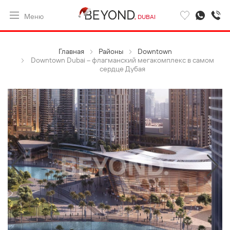
Меню
DUBAI
Главная
Районы
Downtown
Downtown Dubai – флагманский мегакомплекс в самом
сердце Дубая