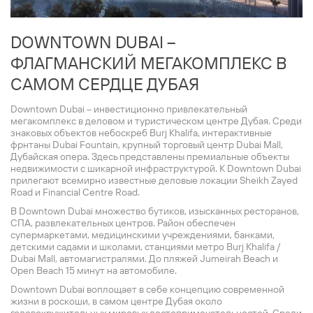
DOWNTOWN DUBAI –
ФЛАГМАНСКИЙ МЕГАКОМПЛЕКС В
САМОМ СЕРДЦЕ ДУБАЯ
Downtown Dubai – инвестиционно привлекательный
мегакомплекс в деловом и туристическом центре Дубая. Среди
знаковых объектов небоскреб Burj Khalifa, интерактивные
фрнтаны Dubai Fountain, крупный торговый центр Dubai Mall,
Дубайская опера. Здесь представлены премиальные объекты
недвижимости с шикарной инфраструктурой. К Downtown Dubai
прилегают всемирно известные деловые локации Sheikh Zayed
Road и Financial Centre Road.
В Downtown Dubai множество бутиков, изысканных ресторанов,
СПА, развлекательных центров. Район обеспечен
супермаркетами, медицинскими учреждениями, банками,
детскими садами и школами, станциями метро Burj Khalifa /
Dubai Mall, автомагистралями. До пляжей Jumeirah Beach и
Open Beach 15 минут на автомобиле.
Downtown Dubai воплощает в себе концепцию современной
жизни в роскоши, в самом центре Дубая около