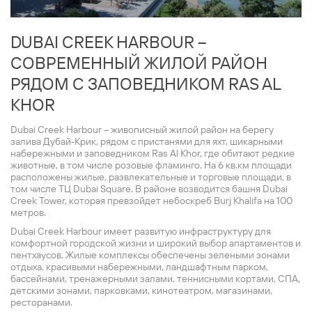
DUBAI CREEK HARBOUR –
СОВРЕМЕННЫЙ ЖИЛОЙ РАЙОН
РЯДОМ С ЗАПОВЕДНИКОМ RAS AL
KHOR
Dubai Creek Harbour – живописный жилой район на берегу
залива Дубай-Крик, рядом с пристанями для яхт, шикарными
набережными и заповедником Ras Al Khor, где обитают редкие
животные, в том числе розовые фламинго. На 6 кв.км площади
расположены жилые, развлекательные и торговые площади, в
том числе ТЦ Dubai Square. В районе возводится башня Dubai
Creek Tower, которая превзойдет небоскреб Burj Khalifa на 100
метров.
Dubai Creek Harbour имеет развитую инфраструктуру для
комфортной городской жизни и широкий выбор апартаментов и
пентхаусов. Жилые комплексы обеспечены зелеными зонами
отдыха, красивыми набережными, ландшафтным парком,
бассейнами, тренажерными залами, теннисными кортами, СПА,
детскими зонами, парковками, кинотеатром, магазинами,
ресторанами.