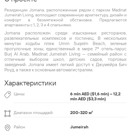
Резиденции Jomana, расположенные рядом с парком Madinat
Jumeirah Living, воплощают современную архитектуру, дизайн и
комфорт в безмятежной обстановке. Предлагаются
апартаменты с 1, 2, 3 и 4 спальнями.
Jomana расположен среди изысканных ресторанов,
развлекательных комплексов и гостиниц. В нескольких
минутах ходьбы пляж Umm Suqeim Beach, зеленые
прогулочные зоны, единственный в мире 7* отель-парус
Burj Al Arab. Madinat Jumeirah Living — семейный район с
отличным выбором школ, детских садов, торговых
заведений. Jomana имеет легкий доступ к Джумейра Бич
Роуд, а также к основным автомагистралям.
Характеристики
Цены:
6 mln AED ($1,6 mln) – 12,2
mln AED ($3,3 mln)
Диапазон площадей:
200-320 м
²
Район
Jumeirah