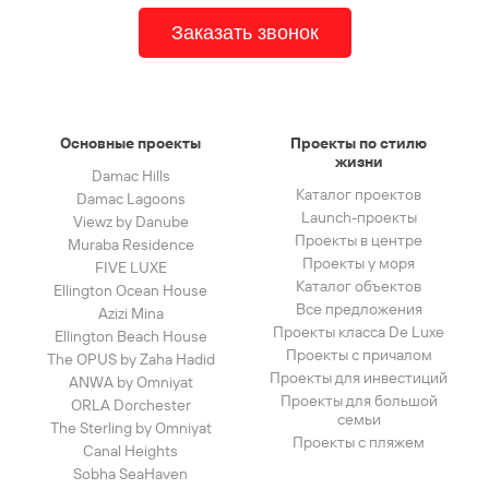
Заказать звонок
Основные проекты
Проекты по стилю
жизни
Damac Hills
Каталог проектов
Damac Lagoons
Launch-проекты
Viewz by Danube
Проекты в центре
Muraba Residence
Проекты у моря
FIVE LUXE
Каталог объектов
Ellington Ocean House
Все предложения
Azizi Mina
Проекты класса De Luxe
Ellington Beach House
Проекты с причалом
The OPUS by Zaha Hadid
Проекты для инвестиций
ANWA by Omniyat
Проекты для большой
ORLA Dorchester
семьи
The Sterling by Omniyat
Проекты с пляжем
Canal Heights
Sobha SeaHaven