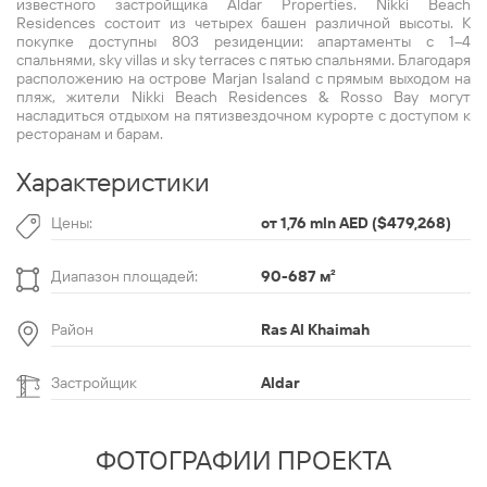
известного застройщика Aldar Properties. Nikki Beach
Residences состоит из четырех башен различной высоты. К
покупке доступны 803 резиденции: апартаменты с 1–4
спальнями, sky villas и sky terraces с пятью спальнями. Благодаря
расположению на острове Marjan Isaland с прямым выходом на
пляж, жители Nikki Beach Residences & Rosso Bay могут
насладиться отдыхом на пятизвездочном курорте с доступом к
ресторанам и барам.
Характеристики
Цены:
от 1,76 mln AED ($479,268)
Диапазон площадей:
90-687 м
²
Район
Ras Al Khaimah
Застройщик
Aldar
ФОТОГРАФИИ ПРОЕКТА