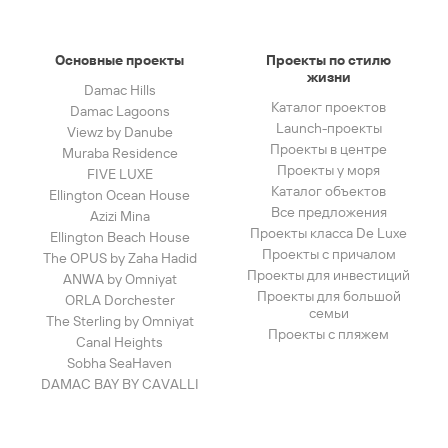
Основные проекты
Проекты по стилю
жизни
Damac Hills
Каталог проектов
Damac Lagoons
Launch-проекты
Viewz by Danube
Проекты в центре
Muraba Residence
Проекты у моря
FIVE LUXE
Каталог объектов
Ellington Ocean House
Все предложения
Azizi Mina
Проекты класса De Luxe
Ellington Beach House
Проекты с причалом
The OPUS by Zaha Hadid
Проекты для инвестиций
ANWA by Omniyat
Проекты для большой
ORLA Dorchester
семьи
The Sterling by Omniyat
Проекты с пляжем
Canal Heights
Sobha SeaHaven
DAMAC BAY BY CAVALLI