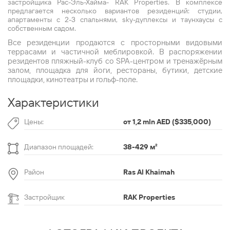
застройщика Рас-Эль-Хайма- RAK Properties. В комплексе
предлагается несколько вариантов резиденций: студии,
апартаменты с 2-3 спальнями, sky-дуплексы и таунхаусы с
собственным садом.
Все резиденции продаются с просторными видовыми
террасами и частичной меблировкой. В распоряжении
резидентов пляжный-клуб со SPA-центром и тренажёрным
залом, площадка для йоги, рестораны, бутики, детские
площадки, кинотеатры и гольф-поле.
Характеристики
Цены:
от 1,2 mln AED ($335,000)
Диапазон площадей:
38-429 м
²
Район
Ras Al Khaimah
Застройщик
RAK Properties