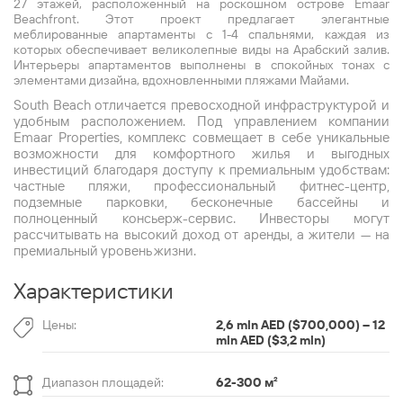
27 этажей, расположенный на роскошном острове Emaar
Beachfront. Этот проект предлагает элегантные
меблированные апартаменты с 1-4 спальнями, каждая из
которых обеспечивает великолепные виды на Арабский залив.
Интерьеры апартаментов выполнены в спокойных тонах с
элементами дизайна, вдохновленными пляжами Майами.
South Beach отличается превосходной инфраструктурой и
удобным расположением. Под управлением компании
Emaar Properties, комплекс совмещает в себе уникальные
возможности для комфортного жилья и выгодных
инвестиций благодаря доступу к премиальным удобствам:
частные пляжи, профессиональный фитнес-центр,
подземные парковки, бесконечные бассейны и
полноценный консьерж-сервис. Инвесторы могут
рассчитывать на высокий доход от аренды, а жители — на
премиальный уровень жизни.
Характеристики
Цены:
2,6 mln AED ($700,000) – 12
mln AED ($3,2 mln)
Диапазон площадей:
62-300 м
²