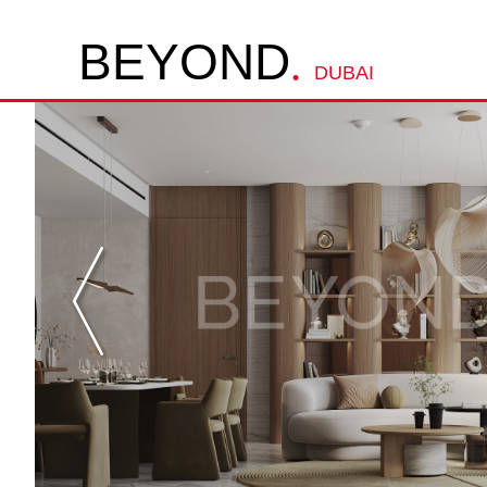
.
B
E
Y
O
N
D
DUBAI