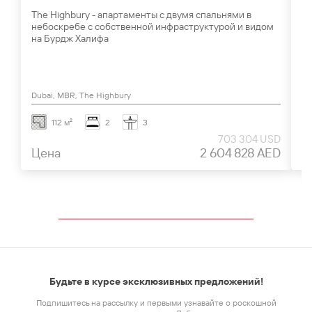
The Highbury - апартаменты с двумя спальнями в
Th
небоскребе с собственной инфраструктурой и видом
ан
на Бурдж Халифа
Dubai, MBR, The Highbury
Du
112 м²
2
3
703 304 USD
Цена
2 604 828 AED
Ц
Будьте в курсе эксклюзивных предложений!
Подпишитесь на рассылку и первыми узнавайте о роскошной