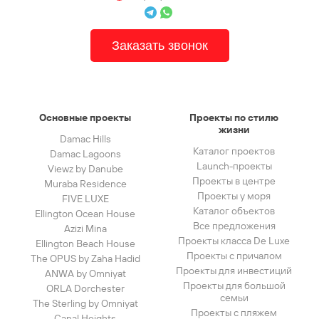
Заказать звонок
Основные проекты
Проекты по стилю
жизни
Damac Hills
Каталог проектов
Damac Lagoons
Launch-проекты
Viewz by Danube
Проекты в центре
Muraba Residence
Проекты у моря
FIVE LUXE
Каталог объектов
Ellington Ocean House
Все предложения
Azizi Mina
Проекты класса De Luxe
Ellington Beach House
Проекты с причалом
The OPUS by Zaha Hadid
Проекты для инвестиций
ANWA by Omniyat
Проекты для большой
ORLA Dorchester
семьи
The Sterling by Omniyat
Проекты с пляжем
Canal Heights