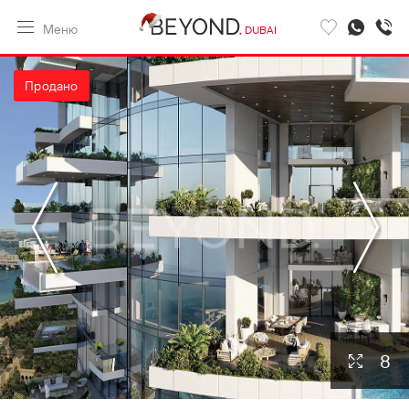
Меню
DUBAI
Продано
8