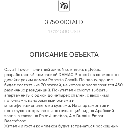
3 750 000 AED
1 012 500 USD
ОПИСАНИЕ ОБЪЕКТА
Cavalli Tower – элитный жилой комплекс в Дубае,
разработанный компанией DAMAC Properties совместно с
дизайнерским домом Roberto Cavalli. По плану, здание
будет состоять из 70 этажей, на которых расположится 450
различных резиденций. Покупатели смогут выбрать
апартаменты с одной до четырех спален, с высокими
потолками, панорамными окнами и
многофункциональными кухнями. Из апартаментов и
пентхаусов открывается потрясающий вид на Арабский
залив, а также на Palm Jumeirah, Ain Dubai и Emaar
Beachfront.
Жители и гости комплекса будут встречаться роскошным