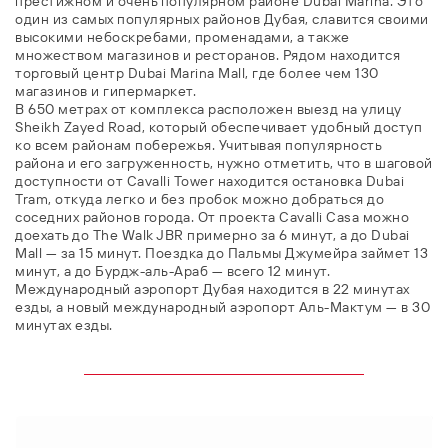
престижном и очень популярном районе Dubai Marina. Это
один из самых популярных районов Дубая, славится своими
высокими небоскребами, променадами, а также
множеством магазинов и ресторанов. Рядом находится
торговый центр Dubai Marina Mall, где более чем 130
магазинов и гипермаркет.
В 650 метрах от комплекса расположен выезд на улицу
Sheikh Zayed Road, который обеспечивает удобный доступ
ко всем районам побережья. Учитывая популярность
района и его загруженность, нужно отметить, что в шаговой
доступности от Cavalli Tower находится остановка Dubai
Tram, откуда легко и без пробок можно добраться до
соседних районов города. От проекта Cavalli Casa можно
доехать до The Walk JBR примерно за 6 минут, а до Dubai
Mall — за 15 минут. Поездка до Пальмы Джумейра займет 13
минут, а до Бурдж-аль-Араб — всего 12 минут.
Международный аэропорт Дубая находится в 22 минутах
езды, а новый международный аэропорт Аль-Мактум — в 30
минутах езды.