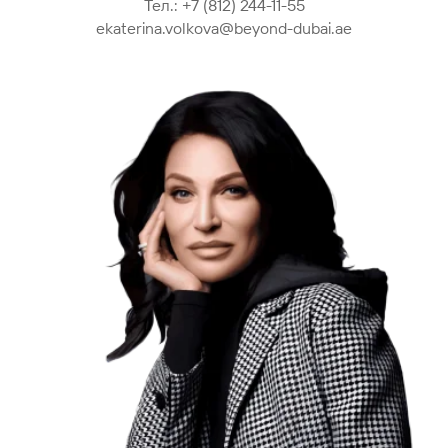
Тел.:
+7 (812) 244-11-55
ekaterina.volkova@beyond-dubai.ae