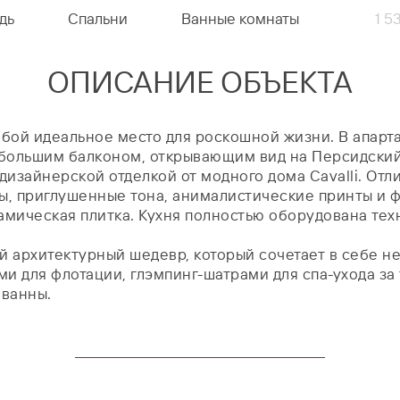
дь
Спальни
Ванные комнаты
1 5
ОПИСАНИЕ ОБЪЕКТА
обой идеальное место для роскошной жизни. В апарт
 большим балконом, открывающим вид на Персидский
дизайнерской отделкой от модного дома Cavalli. Отл
ы, приглушенные тона, анималистические принты и 
рамическая плитка. Кухня полностью оборудована тех
й архитектурный шедевр, который сочетает в себе н
ми для флотации, глэмпинг-шатрами для спа-ухода з
 ванны.