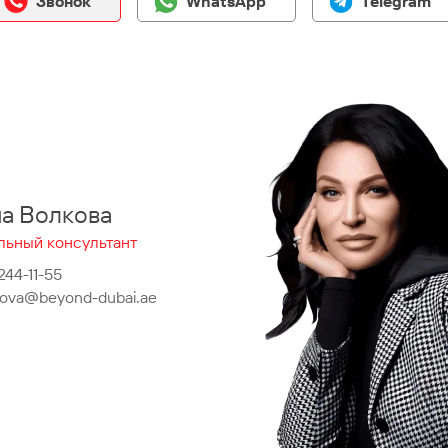
Звонок
WhatsApp
Telegram
на Волкова
льный консультант
 244-11-55
lkova@beyond-dubai.ae