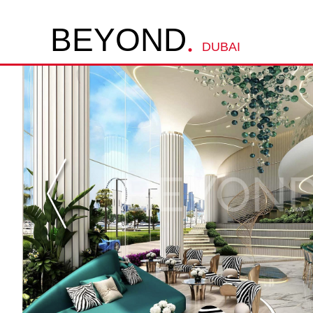
.
B
E
Y
O
N
D
DUBAI