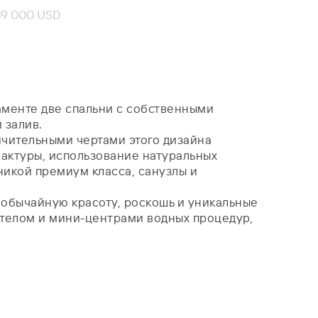
39 000 USD
аменте две спальни с собственными
 залив.
ичительными чертами этого дизайна
фактуры, использование натуральных
никой премиум класса, санузлы и
еобычайную красоту, роскошь и уникальные
а телом и мини-центрами водных процедур,