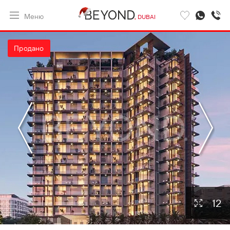
Меню
DUBAI
Продано
12