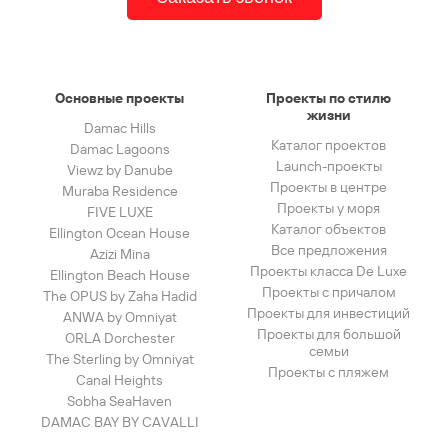
Основные проекты
Проекты по стилю
жизни
Damac Hills
Каталог проектов
Damac Lagoons
Launch-проекты
Viewz by Danube
Проекты в центре
Muraba Residence
Проекты у моря
FIVE LUXE
Каталог объектов
Ellington Ocean House
Все предложения
Azizi Mina
Проекты класса De Luxe
Ellington Beach House
Проекты с причалом
The OPUS by Zaha Hadid
Проекты для инвестиций
ANWA by Omniyat
Проекты для большой
ORLA Dorchester
семьи
The Sterling by Omniyat
Проекты с пляжем
Canal Heights
Sobha SeaHaven
DAMAC BAY BY CAVALLI