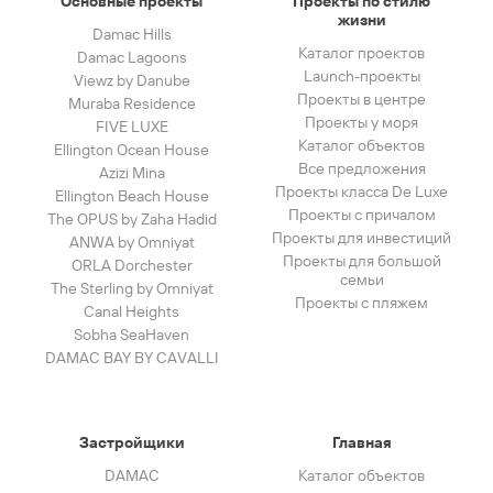
Основные проекты
Проекты по стилю
жизни
Damac Hills
Каталог проектов
Damac Lagoons
Launch-проекты
Viewz by Danube
Проекты в центре
Muraba Residence
Проекты у моря
FIVE LUXE
Каталог объектов
Ellington Ocean House
Все предложения
Azizi Mina
Проекты класса De Luxe
Ellington Beach House
Проекты с причалом
The OPUS by Zaha Hadid
Проекты для инвестиций
ANWA by Omniyat
Проекты для большой
ORLA Dorchester
семьи
The Sterling by Omniyat
Проекты с пляжем
Canal Heights
Sobha SeaHaven
DAMAC BAY BY CAVALLI
Застройщики
Главная
DAMAC
Каталог объектов