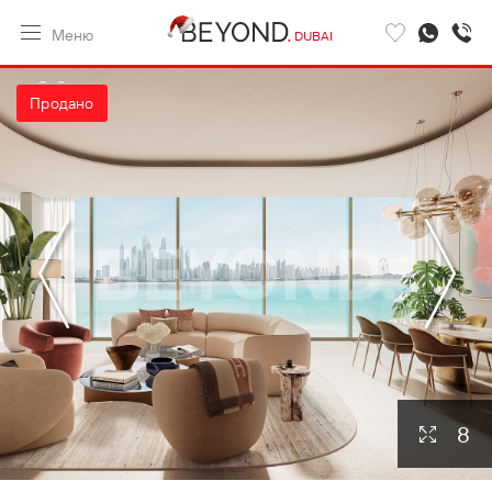
Меню
DUBAI
Продано
8