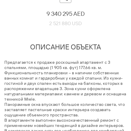
9 340 295 AED
2 521 880 USD
ОПИСАНИЕ ОБЪЕКТА
Предлагается к продаже роскошный апартамент с 3
спальнями, площадью (1 905 кв. фут) 177,66 кв. м.
Функциональность планировки – в наличии собственных
ванных комнат и гардеробных у каждой спальни. Из кухни-
гостиной и двух спален есть выходы на балконы, которых в
распоряжении владельцев 3. Зона кухни оформлена
натуральными материалами: камнем и деревом и оснащена
техникой Miele.
Панорамные окна впускают большое количество света, что
заставляет пастельные краски интерьера создавать
ощущение объемного пространства.
В апартаменте выполнен высококачественный ремонт с
применением новейших тенденций в дизайне интерьеров.
В комплексе также есть все необходимое для комфортной