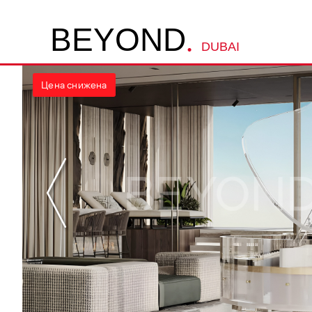
.
B
E
Y
O
N
D
DUBAI
Цена снижена