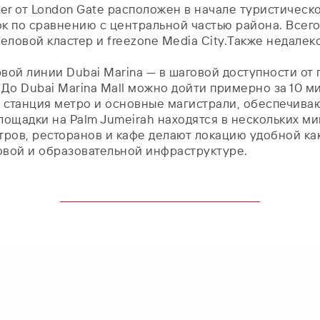
wer от London Gate расположен в начале туристическ
 по сравнению с центральной частью района. Всего 
еловой кластер и freezone Media City.Также недалек
рвой линии Dubai Marina — в шаговой доступности от 
До Dubai Marina Mall можно дойти примерно за 10 мину
 станция метро и основные магистрали, обеспечиваю
площадки на Palm Jumeirah находятся в нескольких м
ров, ресторанов и кафе делают локацию удобной как 
овой и образовательной инфраструктуре.