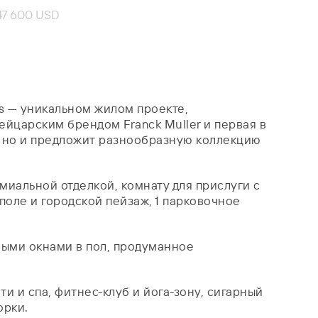
47 600 USD
as — уникальном жилом проекте,
йцарским брендом Franck Muller и первая в
, но и предложит разнообразную коллекцию
миальной отделкой, комнату для прислуги с
-поле и городской пейзаж, 1 парковочное
ными окнами в пол, продуманное
 и спа, фитнес-клуб и йога-зону, сигарный
орки.