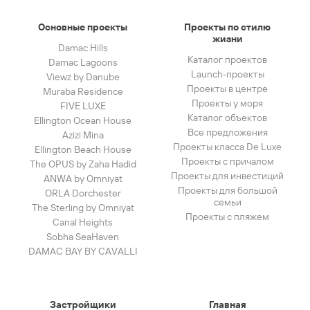
Основные проекты
Проекты по стилю
жизни
Damac Hills
Каталог проектов
Damac Lagoons
Launch-проекты
Viewz by Danube
Проекты в центре
Muraba Residence
Проекты у моря
FIVE LUXE
Каталог объектов
Ellington Ocean House
Все предложения
Azizi Mina
Проекты класса De Luxe
Ellington Beach House
Проекты с причалом
The OPUS by Zaha Hadid
Проекты для инвестиций
ANWA by Omniyat
Проекты для большой
ORLA Dorchester
семьи
The Sterling by Omniyat
Проекты с пляжем
Canal Heights
Sobha SeaHaven
DAMAC BAY BY CAVALLI
Застройщики
Главная