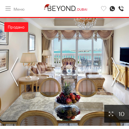
Меню
DUBAI
Продано
10