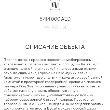
5 414 000 AED
1 461 780 USD
ОПИСАНИЕ ОБЪЕКТА
Предлагается к продаже полностью меблированный
апартамент в готовом комплексе, площадью 166 кв. м, c
функциональной планировкой и панорамными окнами,
открывающими виды прямо на Персидский залив.
Апартамент имеет две спальни — каждая со своей ванной
комнатой и просторной гардеробной, кровати в спальнях
размера King Size. Роскошная кухня-гостиная включает в
себя мягкую зону отдыха, обеденную зону с
функциональной кухней, укомплектованную полным
набором современной бытовой техники. Просторная
терраса 28 кв. м с шикарным видом на Персидский залив и
достопримечательности Дубай придает особый шарм