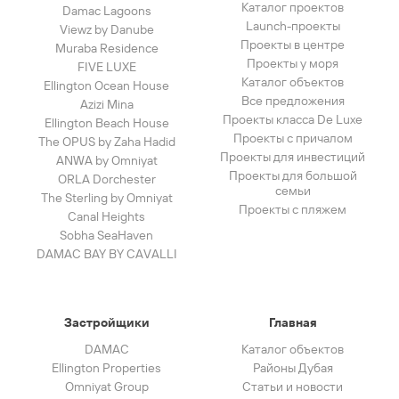
Каталог проектов
Damac Lagoons
Launch-проекты
Viewz by Danube
Проекты в центре
Muraba Residence
Проекты у моря
FIVE LUXE
Каталог объектов
Ellington Ocean House
Все предложения
Azizi Mina
Проекты класса De Luxe
Ellington Beach House
Проекты с причалом
The OPUS by Zaha Hadid
Проекты для инвестиций
ANWA by Omniyat
Проекты для большой
ORLA Dorchester
семьи
The Sterling by Omniyat
Проекты с пляжем
Canal Heights
Sobha SeaHaven
DAMAC BAY BY CAVALLI
Застройщики
Главная
DAMAC
Каталог объектов
Ellington Properties
Районы Дубая
Omniyat Group
Статьи и новости