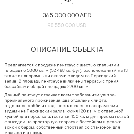
365 000 000 AED
98 550 000 USD
ОПИСАНИЕ ОБЪЕКТА
Предлагается к продаже пентхаус с шестью спальнями
площадью 5000 кв. м (52 488 кв. фут), расположенный на 13
этаже с панорамными окнами с видом на Персидский
залив. В площадь пентхауса включены террасы с тремя
бассейнами общей площадью 2700 кв. м.
Данный пентхаус отвечает всем требованиям ультра-
премиального проживания: два отдельных лифта,
отдельное лобби и вход, шесть спален с панорамными
видами на Персидский залив, кухня 120 кв. м с отдельной
кухней для персонала, гостиная 150 кв. м для приема гостей
с выходом на просторную террасу с бассейном и релакс-
зоной с баром, собственный спортзал со спа-зоной для
массажа и отдыха.