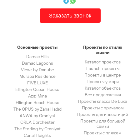
Заказать звонок
Основные проекты
Проекты по стилю
жизни
Damac Hills
Каталог проектов
Damac Lagoons
Launch-проекты
Viewz by Danube
Проекты в центре
Muraba Residence
Проекты у моря
FIVE LUXE
Каталог объектов
Ellington Ocean House
Все предложения
Azizi Mina
Проекты класса De Luxe
Ellington Beach House
Проекты с причалом
The OPUS by Zaha Hadid
Проекты для инвестиций
ANWA by Omniyat
Проекты для большой
ORLA Dorchester
семьи
The Sterling by Omniyat
Проекты с пляжем
Canal Heights