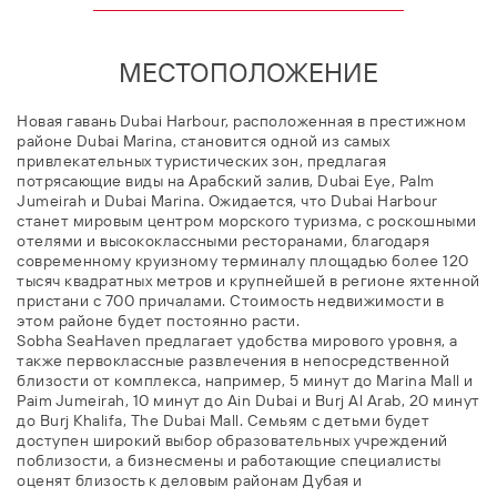
МЕСТОПОЛОЖЕНИЕ
Новая гавань Dubai Harbour, расположенная в престижном
районе Dubai Marina, становится одной из самых
привлекательных туристических зон, предлагая
потрясающие виды на Арабский залив, Dubai Eye, Palm
Jumeirah и Dubai Marina. Ожидается, что Dubai Harbour
станет мировым центром морского туризма, с роскошными
отелями и высококлассными ресторанами, благодаря
современному круизному терминалу площадью более 120
тысяч квадратных метров и крупнейшей в регионе яхтенной
пристани с 700 причалами. Стоимость недвижимости в
этом районе будет постоянно расти.
Sobha SeaHaven предлагает удобства мирового уровня, а
также первоклассные развлечения в непосредственной
близости от комплекса, например, 5 минут до Marina Mall и
Paim Jumeirah, 10 минут до Ain Dubai и Burj Al Arab, 20 минут
до Burj Khalifa, The Dubai Mall. Семьям с детьми будет
доступен широкий выбор образовательных учреждений
поблизости, а бизнесмены и работающие специалисты
оценят близость к деловым районам Дубая и