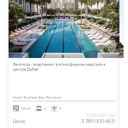
Peninsula - апартамент в атмосферном квартале в
El
центре Дубая
сп
Dubai, Business Bay, Peninsula
Du
135 м²
2
3
1 023 030 USD
Цена
3 789 000 AED
Ц