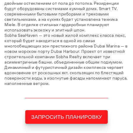
двойным остеклением от пола до потолка. Резиденции
будут оборудованы системами «умный дом», Smart TV,
современными бытовыми приборами и трековыми
светильниками, а на кухнях будет установлена техника
Miele. В отделке стильных гардеробных планируют
использовать экокожу и элитный шпон.
Sobha SeaHaven — это новый жилой комплекс класса люкс,
который будет находиться в одной из самых
многообещающих зон престижного района Dubai Marina — в
новом морском порту Dubai Harbour. Проект от известной
строительной компании Sobha Realty включает три
асимметричные башни, объединенные общим подиумом.
Динамичный и футуристичный дизайн комплекса черпает
вдохновение от роскошных яхт, скользящих по блестящей
поверхности воды, а изогнутые фасады напоминают паруса,
наполненные ветром.
ЗАПРОСИТЬ ПЛАНИРОВКУ