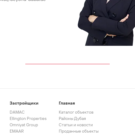
Застройщики
Главная
DAMAC
Каталог объектов
Ellington Properties
Районы Дубая
Omniyat Group
Статьи и новости
EMAAR
Проданные объекты