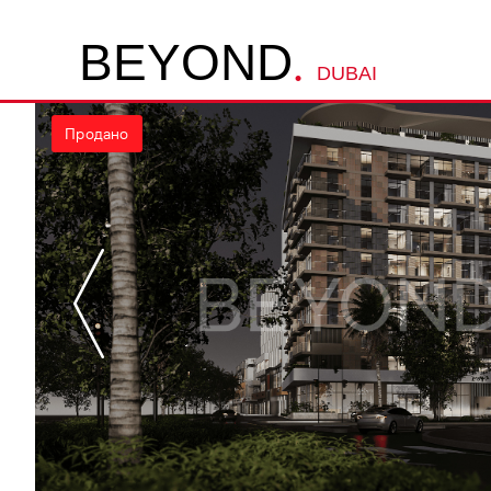
.
B
E
Y
O
N
D
DUBAI
Продано