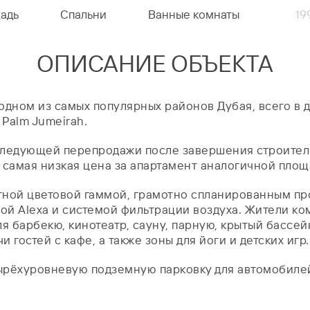
адь
Спальни
Ванные комнаты
19
ОПИСАНИЕ ОБЪЕКТА
дном из самых популярных районов Дубая, всего в д
 Palm Jumeirah.
следующей перепродажи после завершения строительс
самая низкая цена за апартамент аналогичной площ
ятной цветовой гаммой, грамотно спланированным п
мой Alexa и системой фильтрации воздуха. Жители к
ля барбекю, кинотеатр, сауну, парную, крытый бассе
 гостей с кафе, а также зоны для йоги и детских игр.
ырёхуровневую подземную парковку для автомобилей,