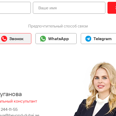
Предпочтительный способ связи
Звонок
WhatsApp
Telegram
уганова
льный консультант
 244-11-55
ova@beyond-dubai.ae