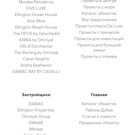
Проекты в центре
Muraba Residence
Проекты у моря
FIVE LUXE
Каталог объектов
Ellington Ocean House
Все предложения
Azizi Mina
Проекты класса De Luxe
Ellington Beach House
Проекты с причалом
The OPUS by Zaha Hadid
Проекты для инвестиций
ANWA by Omniyat
Проекты для большой
ORLA Dorchester
семьи
The Sterling by Omniyat
Проекты с пляжем
Canal Heights
Sobha SeaHaven
DAMAC BAY BY CAVALLI
Застройщики
Главная
DAMAC
Каталог объектов
Ellington Properties
Районы Дубая
Omniyat Group
Статьи и новости
EMAAR
Проданные объекты
Meraas