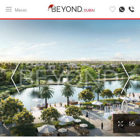
Меню
DUBAI
16