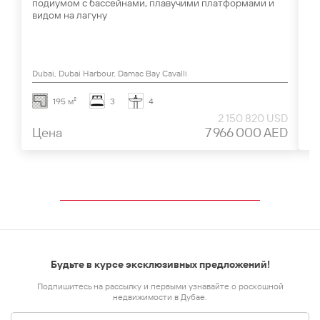
подиумом с бассейнами, плавучими платформами и
Д
видом на лагуну
Dubai, Dubai Harbour, Damac Bay Cavalli
Du
195 м²
3
4
2 150 820 USD
Цена
7 966 000 AED
Ц
Будьте в курсе эксклюзивных предложений!
Подпишитесь на рассылку и первыми узнавайте о роскошной
недвижимости в Дубае.