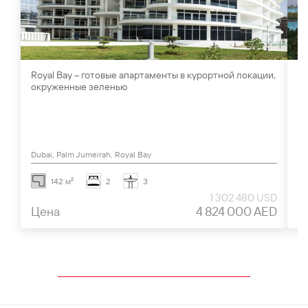
Royal Bay – готовые апартаменты в курортной локации,
Da
окруженные зеленью
с
Dubai, Palm Jumeirah, Royal Bay
Du
142 м²
2
3
1 302 480 USD
Цена
4 824 000 AED
Ц