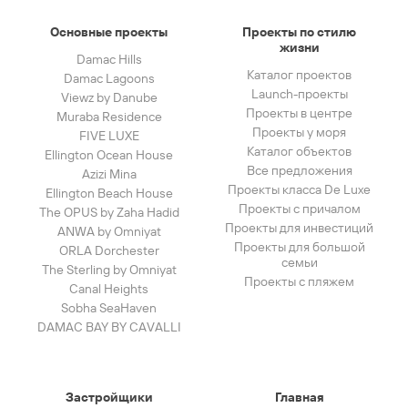
Основные проекты
Проекты по стилю
жизни
Damac Hills
Каталог проектов
Damac Lagoons
Launch-проекты
Viewz by Danube
Проекты в центре
Muraba Residence
Проекты у моря
FIVE LUXE
Каталог объектов
Ellington Ocean House
Все предложения
Azizi Mina
Проекты класса De Luxe
Ellington Beach House
Проекты с причалом
The OPUS by Zaha Hadid
Проекты для инвестиций
ANWA by Omniyat
Проекты для большой
ORLA Dorchester
семьи
The Sterling by Omniyat
Проекты с пляжем
Canal Heights
Sobha SeaHaven
DAMAC BAY BY CAVALLI
Застройщики
Главная