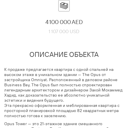
4 100 000 AED
1 107 000 USD
ОПИСАНИЕ ОБЪЕКТА
К продаже предлагается квартира с одной спальней на
высоком этаже в уникальном здании — The Opus от
застройщика Omniyat. Расположенный в деловом районе
Business Bay, The Opus был полностью спроектирован
легендарным архитектором и дизайнером Захой Мохаммед
Хадид, как доказательство ее абсолютно уникальной
эстетики и видения будущего.
Эта прекрасно оформленная и меблированная квартира с
просторной планировкой площадью 82 квадратных метра
полностью готова к заселению.
Opus Tower — это 21-этажное здание смешанного