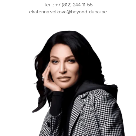
Тел.:
+7 (812) 244-11-55
ekaterina.volkova@beyond-dubai.ae