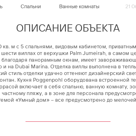
ь
Спальни
Ванные комнаты
21 
ОПИСАНИЕ ОБЪЕКТА
0 кв. м с 5 спальнями, видовым кабинетом, приватн
 шести виллах от верхушки Palm Jumeirah, в самом ц
, благодаря панорамным окнам, имеет завораживающ
ab и на Dubai Marina. Отделка виллы выполнена в теп
ий стиль отделки удачно оттеняют дизайнерский све
нтан. Кухня Poggenpohl оборудована встроенной те
еррасой включает в себя спальню, ванную комнату, з
 частному пляжу, а в зоне для персонала предусмотр
стемой «Умный дом» – все предусмотрено до мелочей