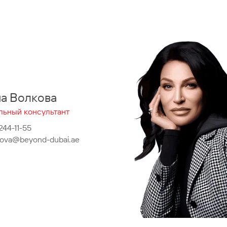
на Волкова
льный консультант
 244-11-55
lkova@beyond-dubai.ae