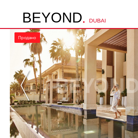
.
B
E
Y
O
N
D
DUBAI
Продано