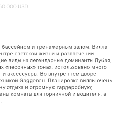
060 000 USD
ым бассейном и тренажерным залом. Вилла
ентре светской жизни и развлечений.
ие виды на легендарные доминанты Дубая,
лых «песочных» тонах, использовано много
т и аксессуары. Во внутреннем дворе
хникой Gaggenau. Планировка виллы очень
ону отдыха и огромную гардеробную;
ены комнаты для горничной и водителя, а
.