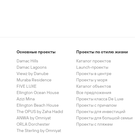
Основные проекты
Проекты по стилю жизни
Damac Hills
Каталог проектов
Damac Lagoons
Launch-проекты
Viewz by Danube
Проекты в центре
Muraba Residence
Проекты у моря
FIVE LUXE
Каталог объектов
Ellington Ocean House
Все предложения
Azizi Mina
Проекты класса De Luxe
Ellington Beach House
Проекты с причалом
The OPUS by Zaha Hadid
Проекты для инвестиций
ANWA by Omniyat
Проекты для большой семьи
ORLA Dorchester
Проекты с пляжем
The Sterling by Omniyat