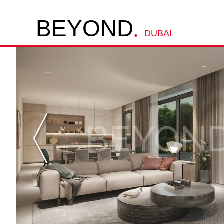
.
B
E
Y
O
N
D
DUBAI