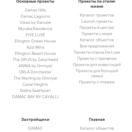
Основные проекты
Проекты по стилю
жизни
Damac Hills
Каталог проектов
Damac Lagoons
Launch-проекты
Viewz by Danube
Проекты в центре
Muraba Residence
Проекты у моря
FIVE LUXE
Каталог объектов
Ellington Ocean House
Все предложения
Azizi Mina
Проекты класса De Luxe
Ellington Beach House
Проекты с причалом
The OPUS by Zaha Hadid
Проекты для инвестиций
ANWA by Omniyat
Проекты для большой
ORLA Dorchester
семьи
The Sterling by Omniyat
Проекты с пляжем
Canal Heights
Sobha SeaHaven
DAMAC BAY BY CAVALLI
Застройщики
Главная
DAMAC
Каталог объектов