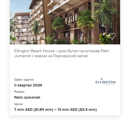
Ellington Beach House – дом-бутик на острове Palm
Jumeirah с видом на Персидский залив
Срок сдачи
II квартал 2024
Район
Palm Jumeirah
Цена
7 mln AED ($1,89 mln) – 13 mln AED ($3,5 mln)