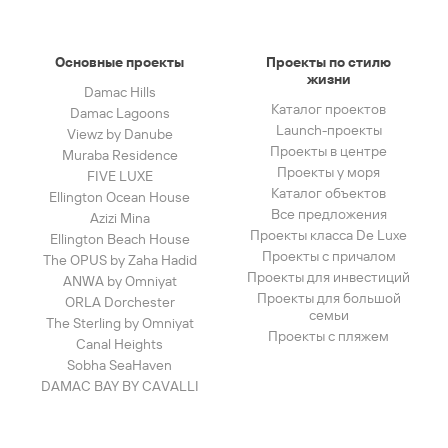
Основные проекты
Проекты по стилю
жизни
Damac Hills
Каталог проектов
Damac Lagoons
Launch-проекты
Viewz by Danube
Проекты в центре
Muraba Residence
Проекты у моря
FIVE LUXE
Каталог объектов
Ellington Ocean House
Все предложения
Azizi Mina
Проекты класса De Luxe
Ellington Beach House
Проекты с причалом
The OPUS by Zaha Hadid
Проекты для инвестиций
ANWA by Omniyat
Проекты для большой
ORLA Dorchester
семьи
The Sterling by Omniyat
Проекты с пляжем
Canal Heights
Sobha SeaHaven
DAMAC BAY BY CAVALLI