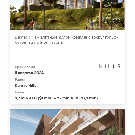
Damac Hills – элитный жилой комплекс вокруг гольф-
клуба Trump International
Срок сдачи
II квартал 2024
Район
Damac Hills
Цена
3,7 mln AED ($1 mln) – 27 mln AED ($7,3 mln)