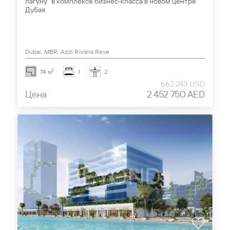
лагуну" в комплексе бизнес-класса в новом центре
Дубая
Dubai, MBR, Azizi Riviera Reve
74 м²
1
2
662 243 USD
Цена
2 452 750 AED