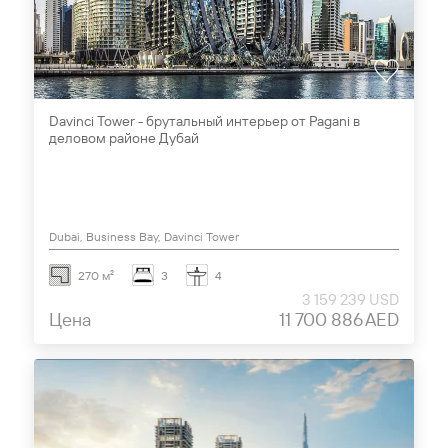
Davinci Tower - брутальный интерьер от Pagani в
деловом районе Дубай
Dubai, Business Bay, Davinci Tower
270 м²
3
4
3 159 239 USD
Цена
11 700 886 AED