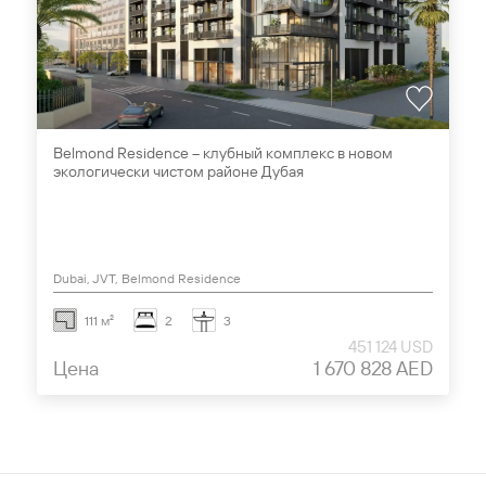
Belmond Residence – клубный комплекс в новом
экологически чистом районе Дубая
Dubai, JVT, Belmond Residence
111 м²
2
3
451 124 USD
Цена
1 670 828 AED