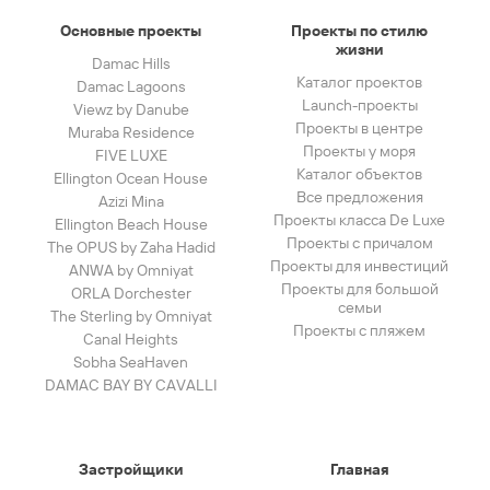
Основные проекты
Проекты по стилю
жизни
Damac Hills
Каталог проектов
Damac Lagoons
Launch-проекты
Viewz by Danube
Проекты в центре
Muraba Residence
Проекты у моря
FIVE LUXE
Каталог объектов
Ellington Ocean House
Все предложения
Azizi Mina
Проекты класса De Luxe
Ellington Beach House
Проекты с причалом
The OPUS by Zaha Hadid
Проекты для инвестиций
ANWA by Omniyat
Проекты для большой
ORLA Dorchester
семьи
The Sterling by Omniyat
Проекты с пляжем
Canal Heights
Sobha SeaHaven
DAMAC BAY BY CAVALLI
Застройщики
Главная