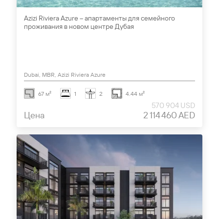
Azizi Riviera Azure – апартаменты для семейного
проживания в новом центре Дубая
Dubai, MBR, Azizi Riviera Azure
67 м²
1
2
4.44 м²
570 904 USD
Цена
2 114 460 AED