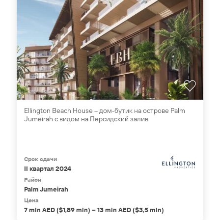
Ellington Beach House – дом-бутик на острове Palm
Jumeirah с видом на Персидский залив
Срок сдачи
II квартал 2024
Район
Palm Jumeirah
Цена
7 mln AED ($1,89 mln) – 13 mln AED ($3,5 mln)