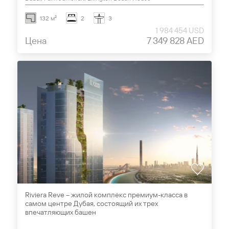
132 м²
2
3
1 984 454 USD
Цена
7 349 828 AED
Riviera Reve – жилой комплекс премиум-класса в
самом центре Дубая, состоящий их трех
впечатляющих башен