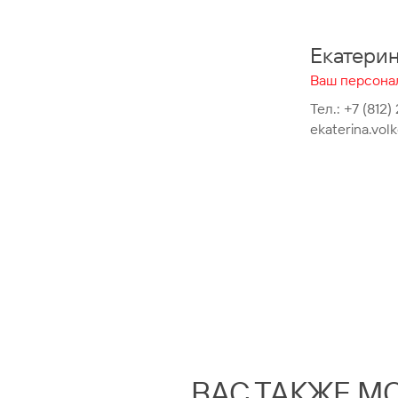
Екатери
Ваш персона
Тел.:
+7 (812)
ekaterina.vo
ВАС ТАКЖЕ М