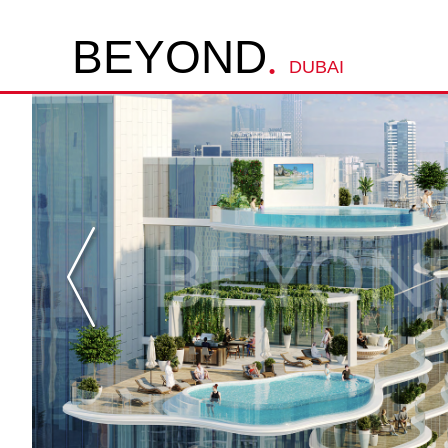
.
B
E
Y
O
N
D
DUBAI