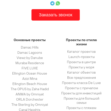
Заказать звонок
Основные проекты
Проекты по стилю
жизни
Damac Hills
Каталог проектов
Damac Lagoons
Launch-проекты
Viewz by Danube
Проекты в центре
Muraba Residence
Проекты у моря
FIVE LUXE
Каталог объектов
Ellington Ocean House
Все предложения
Azizi Mina
Проекты класса De Luxe
Ellington Beach House
Проекты с причалом
The OPUS by Zaha Hadid
Проекты для инвестиций
ANWA by Omniyat
Проекты для большой
ORLA Dorchester
семьи
The Sterling by Omniyat
Проекты с пляжем
Canal Heights