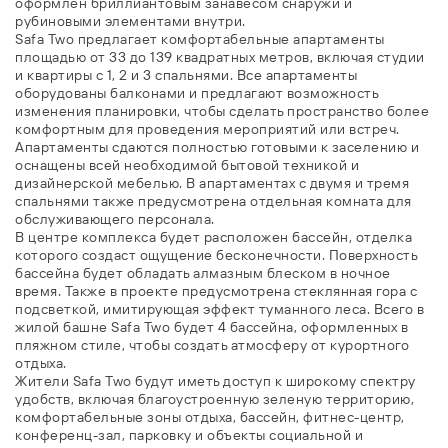
оформлен бриллиантовым занавесом снаружи и
рубиновыми элементами внутри.
Safa Two предлагает комфортабельные апартаменты
площадью от 33 до 139 квадратных метров, включая студии
и квартиры с 1, 2 и 3 спальнями. Все апартаменты
оборудованы балконами и предлагают возможность
изменения планировки, чтобы сделать пространство более
комфортным для проведения мероприятий или встреч.
Апартаменты сдаются полностью готовыми к заселению и
оснащены всей необходимой бытовой техникой и
дизайнерской мебелью. В апартаментах с двумя и тремя
спальнями также предусмотрена отдельная комната для
обслуживающего персонала.
В центре комплекса будет расположен бассейн, отделка
которого создаст ощущение бесконечности. Поверхность
бассейна будет обладать алмазным блеском в ночное
время. Также в проекте предусмотрена стеклянная гора с
подсветкой, имитирующая эффект туманного леса. Всего в
жилой башне Safa Two будет 4 бассейна, оформленных в
пляжном стиле, чтобы создать атмосферу от курортного
отдыха.
Жители Safa Two будут иметь доступ к широкому спектру
удобств, включая благоустроенную зеленую территорию,
комфортабельные зоны отдыха, бассейн, фитнес-центр,
конференц-зал, парковку и объекты социальной и