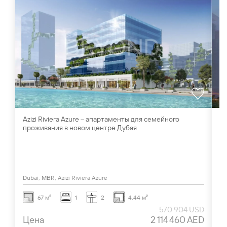
Azizi Riviera Azure – апартаменты для семейного
Th
проживания в новом центре Дубая
оз
Dubai, MBR, Azizi Riviera Azure
Du
67 м²
1
2
4.44 м²
570 904 USD
Цена
2 114 460 AED
Ц