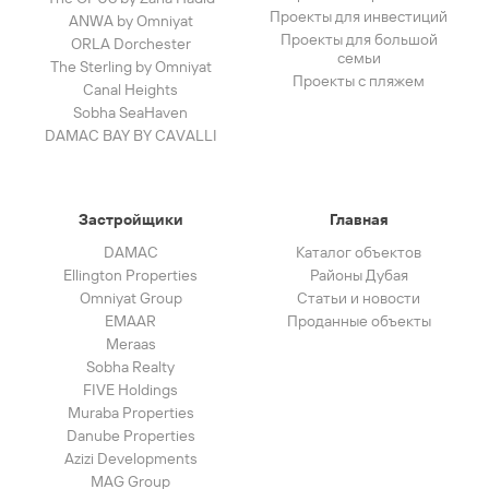
Проекты для инвестиций
ANWA by Omniyat
Проекты для большой
ORLA Dorchester
семьи
The Sterling by Omniyat
Проекты с пляжем
Canal Heights
Sobha SeaHaven
DAMAC BAY BY CAVALLI
Застройщики
Главная
DAMAC
Каталог объектов
Ellington Properties
Районы Дубая
Omniyat Group
Статьи и новости
EMAAR
Проданные объекты
Meraas
Sobha Realty
FIVE Holdings
Muraba Properties
Danube Properties
Azizi Developments
MAG Group