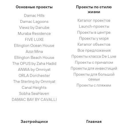
Основные проекты
Проекты по стилю
жизни
Damac Hills
Каталог проектов
Damac Lagoons
Launch-проекты
Viewz by Danube
Проекты в центре
Muraba Residence
Проекты у моря
FIVE LUXE
Каталог объектов
Ellington Ocean House
Все предложения
Azizi Mina
Проекты класса De Luxe
Ellington Beach House
Проекты с причалом
The OPUS by Zaha Hadid
Проекты для инвестиций
ANWA by Omniyat
Проекты для большой
ORLA Dorchester
семьи
The Sterling by Omniyat
Проекты с пляжем
Canal Heights
Sobha SeaHaven
DAMAC BAY BY CAVALLI
Застройщики
Главная