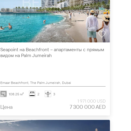
Seapoint на Beachfront – апартаменты с прямым
видом на Palm Jumeirah
Emaar Beachfront, The Palm Jumeirah, Dubai
108.25 м²
2
3
1 971 000 USD
Цена
7 300 000 AED