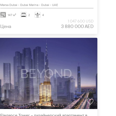
Marsa Dubai - Dubai Marina - Dubai - UAE
147 м²
2
4
1 047 600 USD
Цена
3 880 000 AED
Elegance Tower – дизайнерский апартамент в