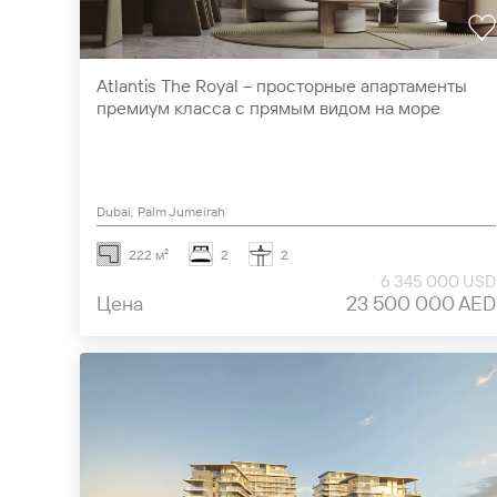
Atlantis The Royal – просторные апартаменты
премиум класса с прямым видом на море
Dubai, Palm Jumeirah
222 м²
2
2
6 345 000 USD
Цена
23 500 000 AED