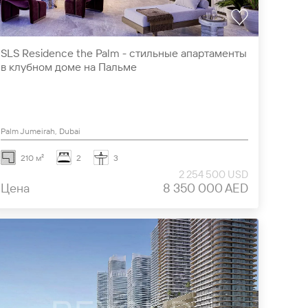
SLS Residence the Palm - стильные апартаменты
в клубном доме на Пальме
Palm Jumeirah, Dubai
210 м²
2
3
2 254 500 USD
Цена
8 350 000 AED