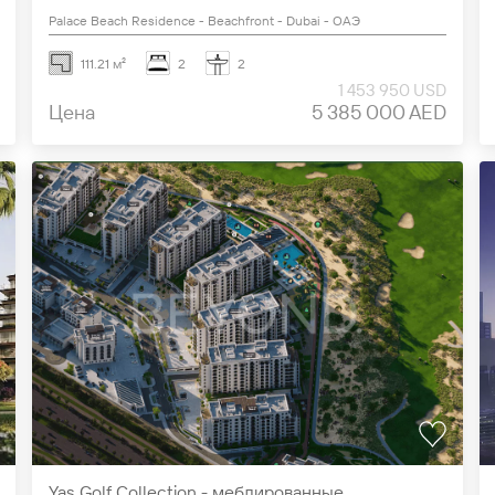
Palace Beach Residence - Beachfront - Dubai - ОАЭ
111.21 м²
2
2
1 453 950 USD
Цена
5 385 000 AED
Yas Golf Collection - меблированные