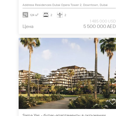
Address Residences Dubai Opera Tower 2, Downtown, Dubai
124 м²
2
2
1 485 000 USD
Цена
5 500 000 AED
Sama Yas - бутик-апартаменты в окружении