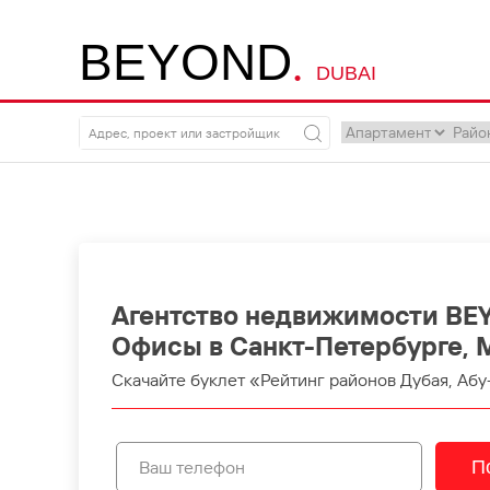
.
B
E
Y
O
N
D
DUBAI
Агентство недвижимости BE
Офисы в Санкт-Петербурге, 
Скачайте буклет «Рейтинг районов Дубая, Абу
П