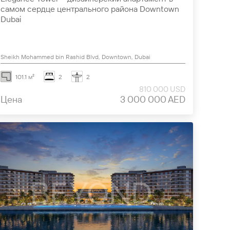
самом сердце центрального района Downtown
Dubai
Sheikh Mohammed bin Rashid Blvd, Downtown, Dubai
101.1 м²
2
2
810 000 USD
Цена
3 000 000 AED