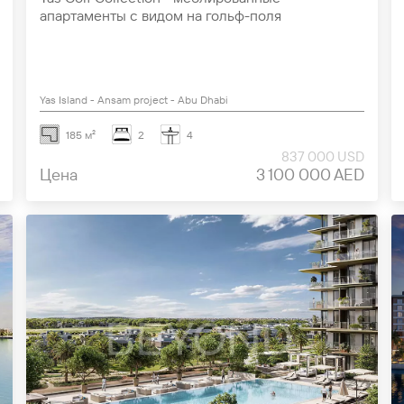
апартаменты с видом на гольф-поля
Yas Island - Ansam project - Abu Dhabi
185 м²
2
4
837 000 USD
Цена
3 100 000 AED