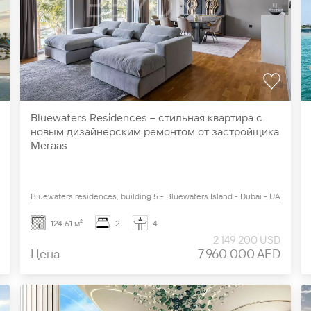
Bluewaters Residences – стильная квартира с
новым дизайнерским ремонтом от застройщика
Meraas
Bluewaters residences, building 5 - Bluewaters Island - Dubai - UAE
124.61 м²
2
4
2 149 200 USD
Цена
7 960 000 AED