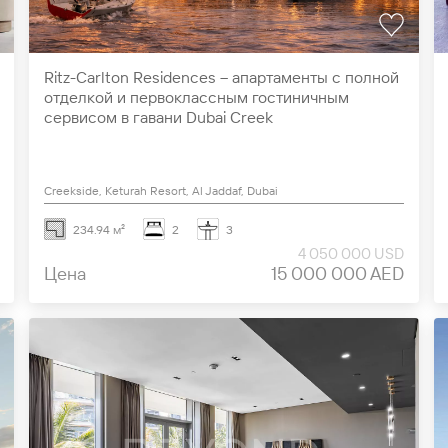
Ritz-Carlton Residences – апартаменты с полной
отделкой и первоклассным гостиничным
сервисом в гавани Dubai Creek
Creekside, Keturah Resort, Al Jaddaf, Dubai
234.94 м²
2
3
4 050 000 USD
Цена
15 000 000 AED