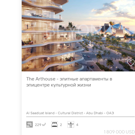
The Arthouse - элитные апартаменты в
эпицентре культурной жизни
Al Saadiyat Island - Cultural District - Abu Dhabi - ОАЭ
229 м²
2
4
1 809 000 USD