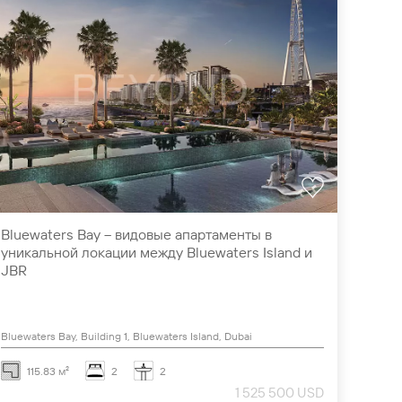
Bluewaters Bay – видовые апартаменты в
уникальной локации между Bluewaters Island и
JBR
Bluewaters Bay, Building 1, Bluewaters Island, Dubai
115.83 м²
2
2
1 525 500 USD