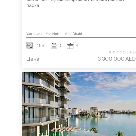
парка
Yas Island - Yas North - Abu Dhabi
145 м²
2
4
891 000 USD
Цена
3 300 000 AED