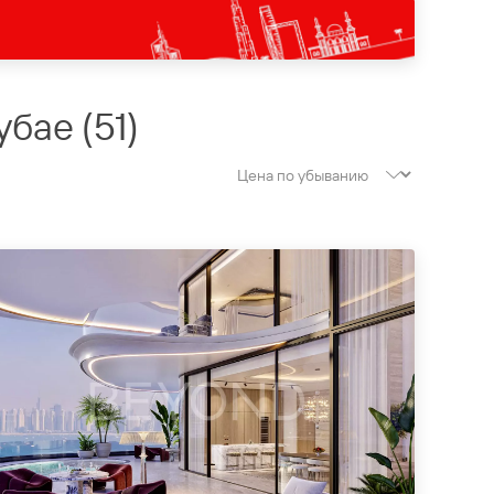
убае
(
51
)