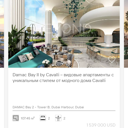
Damac Bay II by Cavalli – видовые апартаменты с
уникальным стилем от модного дома Cavalli
DAMAC Bay 2 - Tower B, Dubai Harbour, Dubai
107.45 м²
2
2
1 539 000 USD