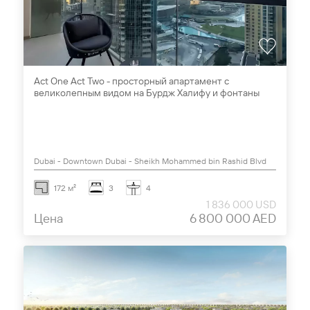
Act One Act Two - просторный апартамент с
великолепным видом на Бурдж Халифу и фонтаны
Dubai - Downtown Dubai - Sheikh Mohammed bin Rashid Blvd
172 м²
3
4
1 836 000 USD
Цена
6 800 000 AED