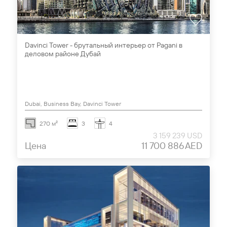
Davinci Tower - брутальный интерьер от Pagani в
деловом районе Дубай
Dubai, Business Bay, Davinci Tower
270 м²
3
4
3 159 239 USD
Цена
11 700 886 AED