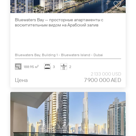
Bluewaters Bay — просторные апартаменты с
восхитительным видом на Арабский залив
Bluewaters Bay, Building 1 - Bluewaters Island - Dubai
188.95 м²
3
2
2 133 000 USD
Цена
7 900 000 AED