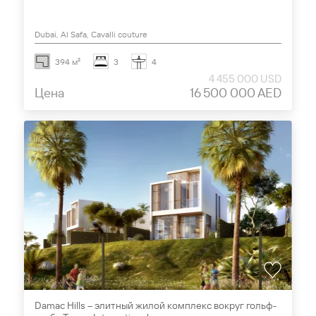
Dubai, Al Safa, Cavalli couture
394 м²
3
4
4 455 000 USD
Цена
16 500 000 AED
Damac Hills – элитный жилой комплекс вокруг гольф-