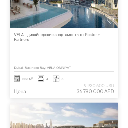
VELA – дизайнерские апартаменты от Foster +
Partners
Dubai, Business Bay, VELA OMNIYAT
556 м²
3
5
9 930 600 USD
Цена
36 780 000 AED