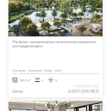
The Acres - исключительно экологичное комьюнити,
состоящее из вилл
The Acres - Dubailand - Dubai - ОАЭ
363.7 м²
3
4
1 782 000 USD
Цена
6 600 000 AED