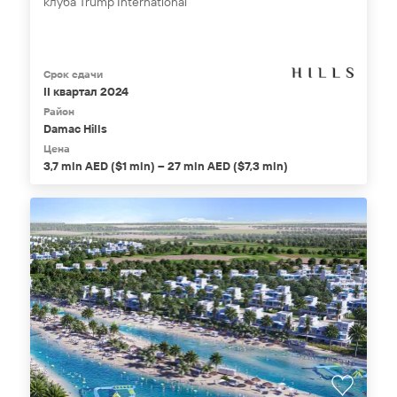
клуба Trump International
Срок сдачи
II квартал 2024
Район
Damac Hills
Цена
3,7 mln AED ($1 mln) – 27 mln AED ($7,3 mln)