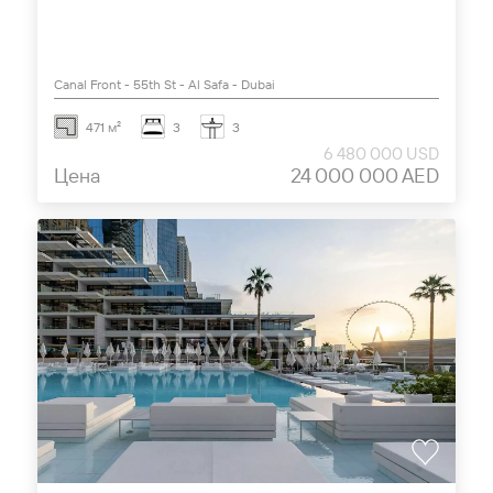
Canal Front - 55th St - Al Safa - Dubai
471 м²
3
3
6 480 000 USD
Цена
24 000 000 AED