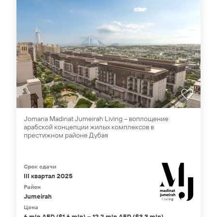
Jomana Madinat Jumeirah Living – воплощение
арабской концепции жилых комплексов в
престижном районе Дубая
Срок сдачи
III квартал 2025
Район
Jumeirah
Цена
6 mln AED ($1,6 mln) – 12,2 mln AED ($3,3 mln)