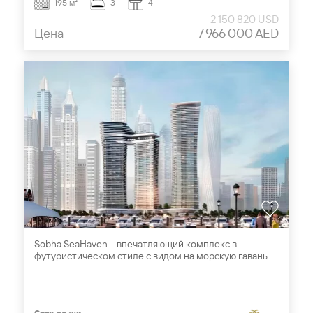
195 м²
3
4
2 150 820 USD
Цена
7 966 000 AED
Sobha SeaHaven – впечатляющий комплекс в
футуристическом стиле с видом на морскую гавань
Срок сдачи