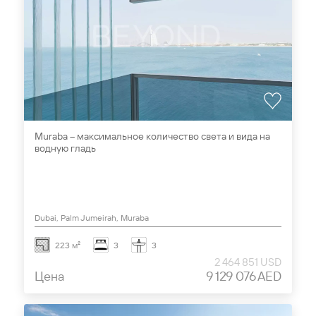
Muraba – максимальное количество света и вида на
водную гладь
Dubai, Palm Jumeirah, Muraba
223 м²
3
3
2 464 851 USD
Цена
9 129 076 AED