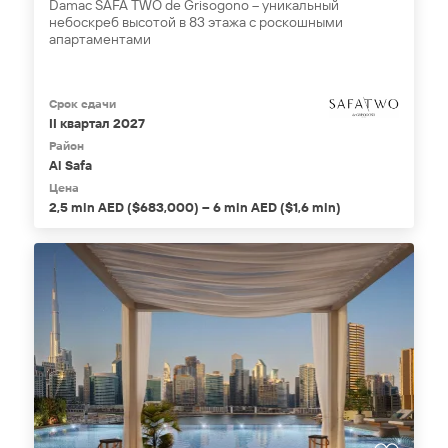
Damac SAFA TWO de Grisogono – уникальный
небоскреб высотой в 83 этажа с роскошными
апартаментами
Срок сдачи
II квартал 2027
Район
Al Safa
Цена
2,5 mln AED ($683,000) – 6 mln AED ($1,6 mln)