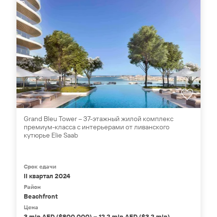
Grand Bleu Tower – 37-этажный жилой комплекс
премиум-класса с интерьерами от ливанского
кутюрье Elie Saab
Срок сдачи
II квартал 2024
Район
Beachfront
Цена
3 mln AED ($800,000) – 12,2 mln AED ($3,2 mln)