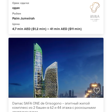
Срок сдачи
сдан
Район
Palm Jumeirah
Цена
4,7 mln AED ($1,2 mln) – 41 mln AED ($11 mln)
Damac SAFA ONE de Grisogono – элитный жилой
комплекс из 2 башен в 62 и 44 этажа с роскошными
апартаментами