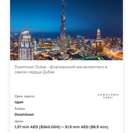
Downtown Dubai – флагманский мегакомплекс в
самом сердце Дубая
Срок сдачи
сдан
Район
Downtown
Цена
1,37 mln AED ($360,000) – 31,5 mln AED ($8,5 mln)