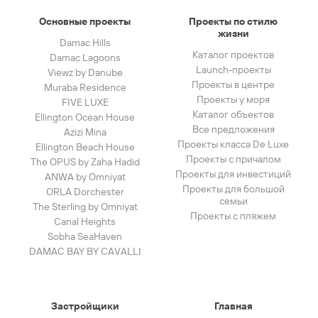
Основные проекты
Проекты по стилю
жизни
Damac Hills
Каталог проектов
Damac Lagoons
Launch-проекты
Viewz by Danube
Проекты в центре
Muraba Residence
Проекты у моря
FIVE LUXE
Каталог объектов
Ellington Ocean House
Все предложения
Azizi Mina
Проекты класса De Luxe
Ellington Beach House
Проекты с причалом
The OPUS by Zaha Hadid
Проекты для инвестиций
ANWA by Omniyat
Проекты для большой
ORLA Dorchester
семьи
The Sterling by Omniyat
Проекты с пляжем
Canal Heights
Sobha SeaHaven
DAMAC BAY BY CAVALLI
Застройщики
Главная