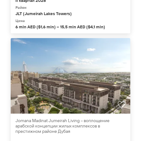
II квартал 2026
Район
JLT (Jumeirah Lakes Towers)
Цена
6 mln AED ($1,6 mln) – 15,5 mln AED ($4,1 mln)
Jomana Madinat Jumeirah Living – воплощение
арабской концепции жилых комплексов в
престижном районе Дубая