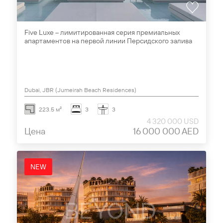
Five Luxe – лимитированная серия премиальных
апартаментов на первой линии Персидского залива
Dubai, JBR (Jumeirah Beach Residences)
223.5 м²
3
3
4 320 000 USD
Цена
16 000 000 AED
NEW