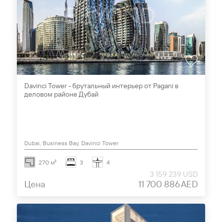
Davinci Tower - брутальный интерьер от Pagani в
деловом районе Дубай
Dubai, Business Bay, Davinci Tower
270 м²
3
4
3 159 239 USD
Цена
11 700 886 AED