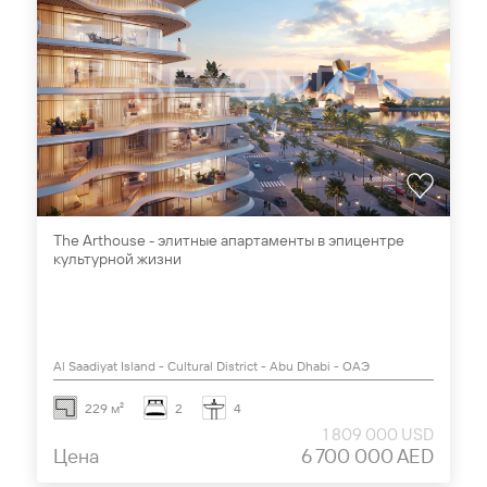
The Arthouse - элитные апартаменты в эпицентре
культурной жизни
Al Saadiyat Island - Cultural District - Abu Dhabi - ОАЭ
229 м²
2
4
1 809 000 USD
Цена
6 700 000 AED