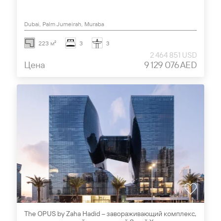
Dubai, Palm Jumeirah, Muraba
223 м²
3
3
2 464 851 USD
Цена
9 129 076 AED
The OPUS by Zaha Hadid – завораживающий комплекс,