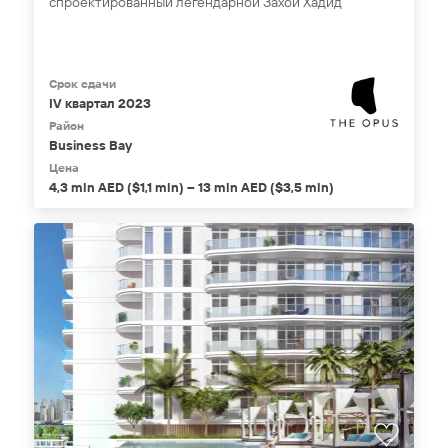
спроектированный легендарной Захой Хадид
Срок сдачи
IV квартал 2023
Район
Business Bay
Цена
4,3 mln AED ($1,1 mln) – 13 mln AED ($3,5 mln)