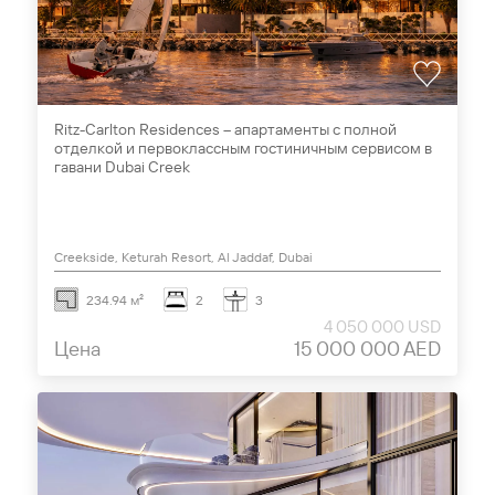
Ritz-Carlton Residences – апартаменты с полной
отделкой и первоклассным гостиничным сервисом в
гавани Dubai Creek
Creekside, Keturah Resort, Al Jaddaf, Dubai
234.94 м²
2
3
4 050 000 USD
Цена
15 000 000 AED