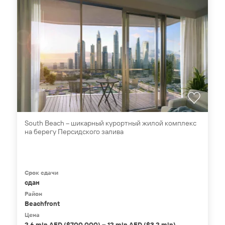
South Beach – шикарный курортный жилой комплекс
на берегу Персидского залива
Срок сдачи
сдан
Район
Beachfront
Цена
2,6 mln AED ($700,000) – 12 mln AED ($3,2 mln)