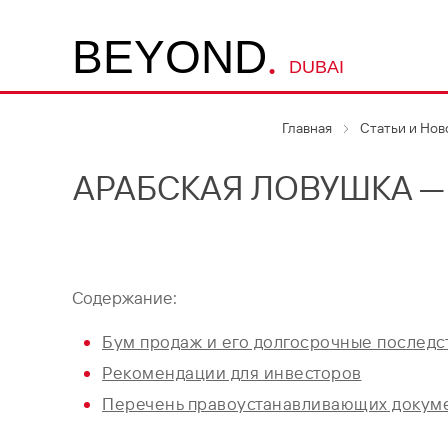
.
B
E
Y
O
N
D
DUBAI
Главная
Статьи и Нов
АРАБСКАЯ ЛОВУШКА —
Содержание:
Бум продаж и его долгосрочные последс
Рекомендации для инвесторов
Перечень правоустанавливающих докуме