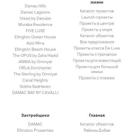
жизни
Damac Hills
Каталог проектов
Damac Lagoons
Launch-проекты
Viewz by Danube
Проекты в центре
Muraba Residence
Проекты у моря
FIVE LUXE
Каталог объектов
Ellington Ocean House
Все предложения
Azizi Mina
Проекты класса De Luxe
Ellington Beach House
Проекты с причалом
The OPUS by Zaha Hadid
Проекты для инвестиций
ANWA by Omniyat
Проекты для большой
ORLA Dorchester
семьи
The Sterling by Omniyat
Проекты с пляжем
Canal Heights
Sobha SeaHaven
DAMAC BAY BY CAVALLI
Застройщики
Главная
DAMAC
Каталог объектов
Ellington Properties
Районы Дубая