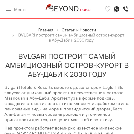
Меню
DUBAI
Главная
Статьи и Новости
BVLGARI построит самый амбициозный остров-курорт
в Абу-Даби к 2030 году
BVLGARI ПОСТРОИТ САМЫЙ
АМБИЦИОЗНЫЙ ОСТРОВ-КУРОРТ В
АБУ-ДАБИ К 2030 ГОДУ
Bvlgari Hotels & Resorts вместе с девелопером Eagle Hills
запускают уникальный проект на искусственном острове
Masnouah в Абу-Даби. Архитектура в форме подковы,
фасады из стекла и золота в итальянском и арабском стиле,
панорамные виды на море и президентский дворец Каср
Аль-Ватан — новый уровень роскоши и утонченной
приватности для тех, кто ценит масштаб и эстетику.
Над проектом работает всемирно известное миланское
бюро ACPV ARCHITECTS Antonio Citterio Patricia Viel —