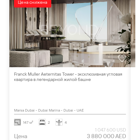
Цена снижена
Franck Muller Aeternitas Tower - эксклюзивная угловая
Ви
квартира в легендарной жилой башне
Al
Marsa Dubai - Dubai Marina - Dubai - UAE
Al
147 м²
2
4
1 047 600 USD
Цена
3 880 000 AED
Ц