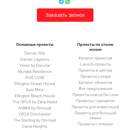
Заказать звонок
Основные проекты
Проекты по стилю
жизни
Damac Hills
Каталог проектов
Damac Lagoons
Launch-проекты
Viewz by Danube
Проекты в центре
Muraba Residence
Проекты у моря
FIVE LUXE
Каталог объектов
Ellington Ocean House
Все предложения
Azizi Mina
Проекты класса De Luxe
Ellington Beach House
Проекты с причалом
The OPUS by Zaha Hadid
Проекты для инвестиций
ANWA by Omniyat
Проекты для большой
ORLA Dorchester
семьи
The Sterling by Omniyat
Проекты с пляжем
Canal Heights